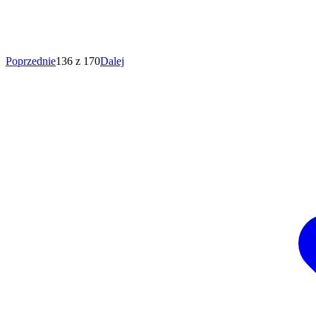
Poprzednie
136 z 170
Dalej