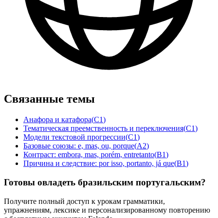
Связанные темы
Анафора и катафора
(
C1
)
Тематическая преемственность и переключения
(
C1
)
Модели текстовой прогрессии
(
C1
)
Базовые союзы: e, mas, ou, porque
(
A2
)
Контраст: embora, mas, porém, entretanto
(
B1
)
Причина и следствие: por isso, portanto, já que
(
B1
)
Готовы овладеть бразильским португальским?
Получите полный доступ к урокам грамматики,
упражнениям, лексике и персонализированному повторению