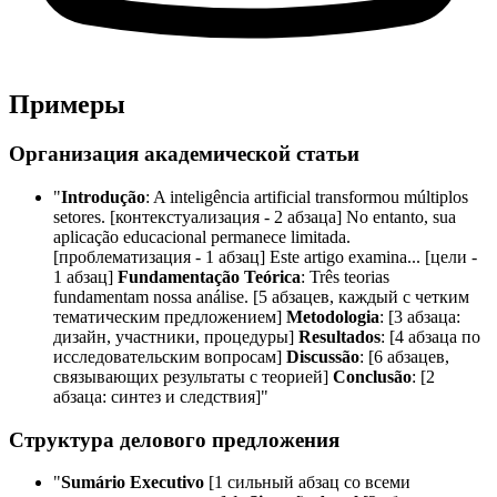
Примеры
Организация академической статьи
"
Introdução
: A inteligência artificial transformou múltiplos
setores. [контекстуализация - 2 абзаца] No entanto, sua
aplicação educacional permanece limitada.
[проблематизация - 1 абзац] Este artigo examina... [цели -
1 абзац]
Fundamentação Teórica
: Três teorias
fundamentam nossa análise. [5 абзацев, каждый с четким
тематическим предложением]
Metodologia
: [3 абзаца:
дизайн, участники, процедуры]
Resultados
: [4 абзаца по
исследовательским вопросам]
Discussão
: [6 абзацев,
связывающих результаты с теорией]
Conclusão
: [2
абзаца: синтез и следствия]"
Структура делового предложения
"
Sumário Executivo
[1 сильный абзац со всеми