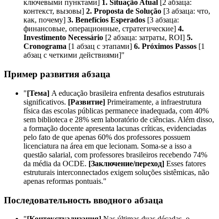
ключевыми пунктами]
1. Situação Atual
[2 абзаца:
контекст, вызовы]
2. Proposta de Solução
[3 абзаца: что,
как, почему]
3. Benefícios Esperados
[3 абзаца:
финансовые, операционные, стратегические]
4.
Investimento Necessário
[2 абзаца: затраты, ROI]
5.
Cronograma
[1 абзац с этапами]
6. Próximos Passos
[1
абзац с четкими действиями]"
Пример развития абзаца
"
[Тема]
A educação brasileira enfrenta desafios estruturais
significativos.
[Развитие]
Primeiramente, a infraestrutura
física das escolas públicas permanece inadequada, com 40%
sem biblioteca e 28% sem laboratório de ciências. Além disso,
a formação docente apresenta lacunas críticas, evidenciadas
pelo fato de que apenas 60% dos professores possuem
licenciatura na área em que lecionam. Soma-se a isso a
questão salarial, com professores brasileiros recebendo 74%
da média da OCDE.
[Заключение/переход]
Esses fatores
estruturais interconnectados exigem soluções sistêmicas, não
apenas reformas pontuais."
Последовательность вводного абзаца
"
[Контекстуализация]
Nas últimas duas décadas, o