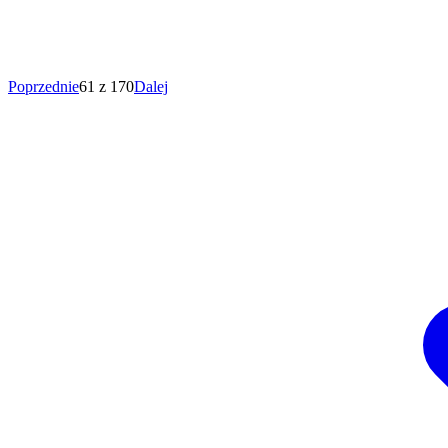
Poprzednie
61 z 170
Dalej