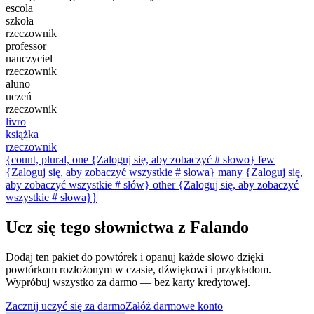
escola
szkoła
rzeczownik
professor
nauczyciel
rzeczownik
aluno
uczeń
rzeczownik
livro
książka
rzeczownik
{count, plural, one {Zaloguj się, aby zobaczyć # słowo} few
{Zaloguj się, aby zobaczyć wszystkie # słowa} many {Zaloguj się,
aby zobaczyć wszystkie # słów} other {Zaloguj się, aby zobaczyć
wszystkie # słowa}}
Ucz się tego słownictwa z Falando
Dodaj ten pakiet do powtórek i opanuj każde słowo dzięki
powtórkom rozłożonym w czasie, dźwiękowi i przykładom.
Wypróbuj wszystko za darmo — bez karty kredytowej.
Zacznij uczyć się za darmo
Załóż darmowe konto