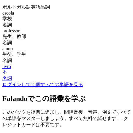
ポルトガル語
英語
品詞
escola
学校
名詞
professor
先生、教師
名詞
aluno
生徒、学生
名詞
livro
本
名詞
ログインして15個すべての単語を見る
Falandoでこの語彙を学ぶ
このパックを復習に追加し、間隔反復、音声、例文ですべて
の単語をマスターしましょう。すべて無料で試せます — ク
レジットカードは不要です。