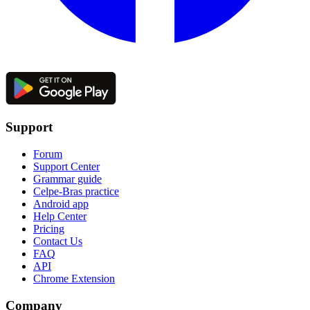
Support
Forum
Support Center
Grammar guide
Celpe-Bras practice
Android app
Help Center
Pricing
Contact Us
FAQ
API
Chrome Extension
Company