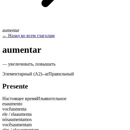
aumentar
←
Назад ко всем глаголам
aumentar
—
увеличивать, повышать
Элементарный (A2)
-
-ar
Правильный
Presente
Настоящее время
Изъявительное
eu
aumento
você
aumenta
ele / ela
aumenta
nós
aumentamos
vocês
aumentam
eles / elas
aumentam