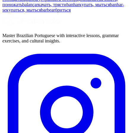
понижать
balançar
качать, трясти
banhar
купать, мыться
banhar-
se
купаться, мыться
barbear
бриться
Master Brazilian Portuguese with interactive lessons, grammar
exercises, and cultural insights.