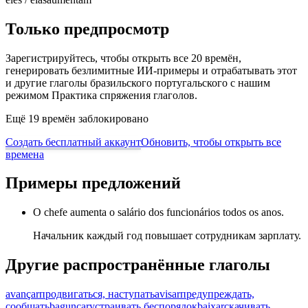
Только предпросмотр
Зарегистрируйтесь, чтобы открыть все 20 времён,
генерировать безлимитные ИИ-примеры и отрабатывать этот
и другие глаголы бразильского португальского с нашим
режимом Практика спряжения глаголов.
Ещё 19 времён заблокировано
Создать бесплатный аккаунт
Обновить, чтобы открыть все
времена
Примеры предложений
O chefe aumenta o salário dos funcionários todos os anos.
Начальник каждый год повышает сотрудникам зарплату.
Другие распространённые глаголы
avançar
продвигаться, наступать
avisar
предупреждать,
сообщать
bagunçar
устраивать беспорядок
baixar
скачивать,