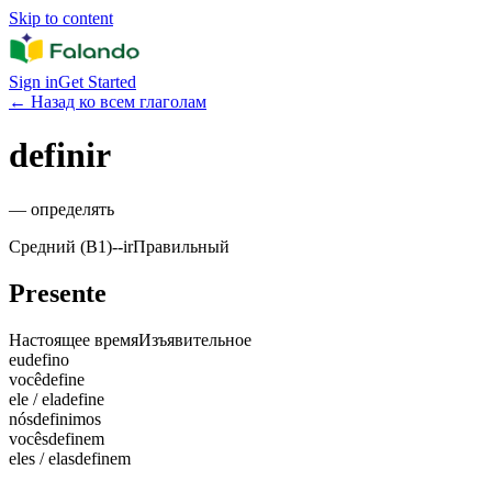
Skip to content
Sign in
Get Started
←
Назад ко всем глаголам
definir
—
определять
Средний (B1)
-
-ir
Правильный
Presente
Настоящее время
Изъявительное
eu
defino
você
define
ele / ela
define
nós
definimos
vocês
definem
eles / elas
definem