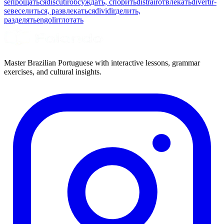
se
прощаться
discutir
обсуждать, спорить
distrair
отвлекать
divertir-
se
веселиться, развлекаться
dividir
делить,
разделять
engolir
глотать
Master Brazilian Portuguese with interactive lessons, grammar
exercises, and cultural insights.