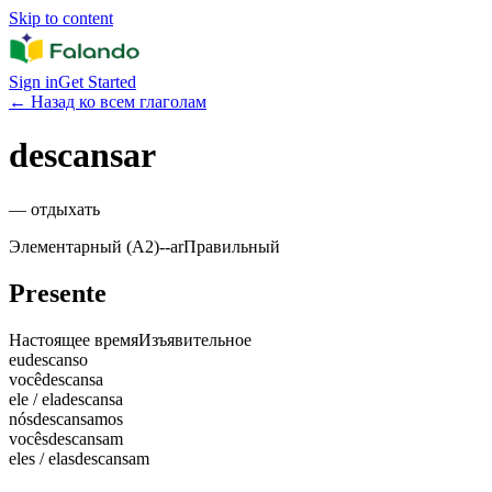
Skip to content
Sign in
Get Started
←
Назад ко всем глаголам
descansar
—
отдыхать
Элементарный (A2)
-
-ar
Правильный
Presente
Настоящее время
Изъявительное
eu
descanso
você
descansa
ele / ela
descansa
nós
descansamos
vocês
descansam
eles / elas
descansam