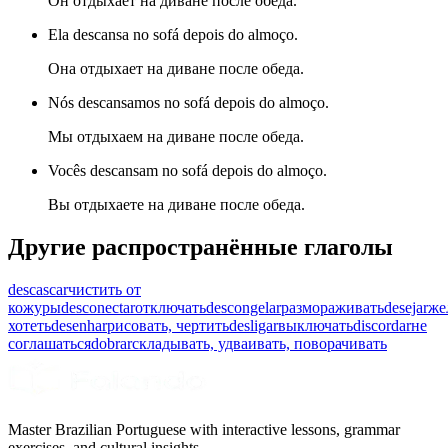
Он отдыхает на диване после обеда.
Ela descansa no sofá depois do almoço.
Она отдыхает на диване после обеда.
Nós descansamos no sofá depois do almoço.
Мы отдыхаем на диване после обеда.
Vocês descansam no sofá depois do almoço.
Вы отдыхаете на диване после обеда.
Другие распространённые глаголы
descascar
чистить от
кожуры
desconectar
отключать
descongelar
размораживать
desejar
же
хотеть
desenhar
рисовать, чертить
desligar
выключать
discordar
не
соглашаться
dobrar
складывать, удваивать, поворачивать
Master Brazilian Portuguese with interactive lessons, grammar
exercises, and cultural insights.