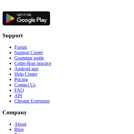
Support
Forum
Support Center
Grammar guide
Celpe-Bras practice
Android app
Help Center
Pricing
Contact Us
FAQ
API
Chrome Extension
Company
About
Blog