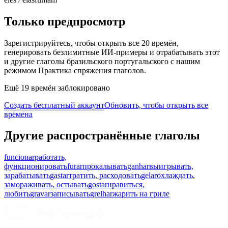
Только предпросмотр
Зарегистрируйтесь, чтобы открыть все 20 времён,
генерировать безлимитные ИИ-примеры и отрабатывать этот
и другие глаголы бразильского португальского с нашим
режимом Практика спряжения глаголов.
Ещё 19 времён заблокировано
Создать бесплатный аккаунт
Обновить, чтобы открыть все
времена
Другие распространённые глаголы
funcionar
работать,
функционировать
furar
прокалывать
ganhar
выигрывать,
зарабатывать
gastar
тратить, расходовать
gelar
охлаждать,
замораживать, остывать
gostar
нравиться,
любить
gravar
записывать
grelhar
жарить на гриле