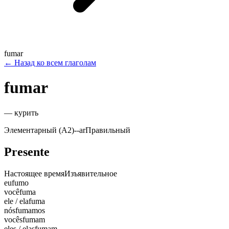
fumar
←
Назад ко всем глаголам
fumar
—
курить
Элементарный (A2)
-
-ar
Правильный
Presente
Настоящее время
Изъявительное
eu
fumo
você
fuma
ele / ela
fuma
nós
fumamos
vocês
fumam
eles / elas
fumam