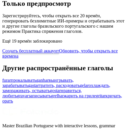
Только предпросмотр
Зарегистрируйтесь, чтобы открыть все 20 времён,
генерировать безлимитные ИИ-примеры и отрабатывать этот
и другие глаголы бразильского португальского с нашим
режимом Практика спряжения глаголов.
Ещё 19 времён заблокировано
Создать бесплатный аккаунт
Обновить, чтобы открыть все
времена
Другие распространённые глаголы
furar
прокалывать
ganhar
выигрывать,
зарабатывать
gastar
тратить, расходовать
gelar
охлаждать,
замораживать, остывать
gostar
нравиться,
любить
gravar
записывать
grelhar
жарить на гриле
gritar
кричать,
орать
Master Brazilian Portuguese with interactive lessons, grammar