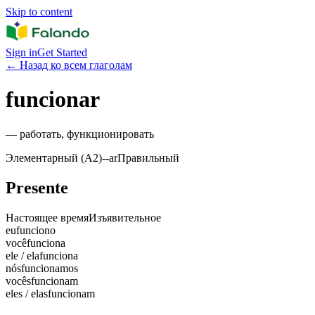
Skip to content
Sign in
Get Started
←
Назад ко всем глаголам
funcionar
—
работать, функционировать
Элементарный (A2)
-
-ar
Правильный
Presente
Настоящее время
Изъявительное
eu
funciono
você
funciona
ele / ela
funciona
nós
funcionamos
vocês
funcionam
eles / elas
funcionam