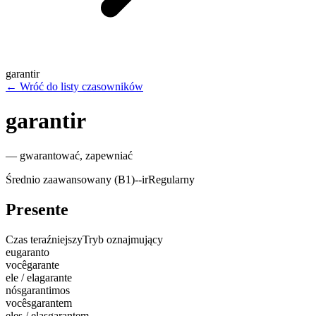
garantir
←
Wróć do listy czasowników
garantir
—
gwarantować, zapewniać
Średnio zaawansowany (B1)
-
-ir
Regularny
Presente
Czas teraźniejszy
Tryb oznajmujący
eu
garanto
você
garante
ele / ela
garante
nós
garantimos
vocês
garantem
eles / elas
garantem