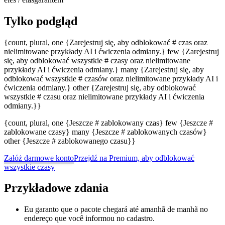
Tylko podgląd
{count, plural, one {Zarejestruj się, aby odblokować # czas oraz
nielimitowane przykłady AI i ćwiczenia odmiany.} few {Zarejestruj
się, aby odblokować wszystkie # czasy oraz nielimitowane
przykłady AI i ćwiczenia odmiany.} many {Zarejestruj się, aby
odblokować wszystkie # czasów oraz nielimitowane przykłady AI i
ćwiczenia odmiany.} other {Zarejestruj się, aby odblokować
wszystkie # czasu oraz nielimitowane przykłady AI i ćwiczenia
odmiany.}}
{count, plural, one {Jeszcze # zablokowany czas} few {Jeszcze #
zablokowane czasy} many {Jeszcze # zablokowanych czasów}
other {Jeszcze # zablokowanego czasu}}
Załóż darmowe konto
Przejdź na Premium, aby odblokować
wszystkie czasy
Przykładowe zdania
Eu garanto que o pacote chegará até amanhã de manhã no
endereço que você informou no cadastro.