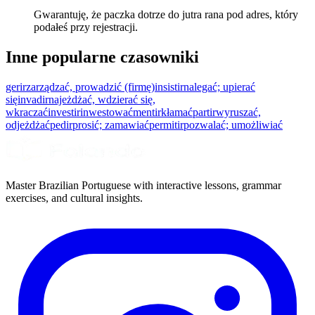
Gwarantuję, że paczka dotrze do jutra rana pod adres, który
podałeś przy rejestracji.
Inne popularne czasowniki
gerir
zarządzać, prowadzić (firmę)
insistir
nalegać; upierać
się
invadir
najeżdżać, wdzierać się,
wkraczać
investir
inwestować
mentir
kłamać
partir
wyruszać,
odjeżdżać
pedir
prosić; zamawiać
permitir
pozwalać; umożliwiać
Master Brazilian Portuguese with interactive lessons, grammar
exercises, and cultural insights.