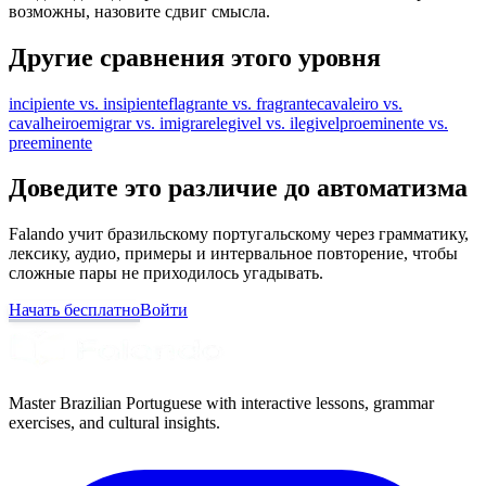
возможны, назовите сдвиг смысла.
Другие сравнения этого уровня
incipiente vs. insipiente
flagrante vs. fragrante
cavaleiro vs.
cavalheiro
emigrar vs. imigrar
elegivel vs. ilegivel
proeminente vs.
preeminente
Доведите это различие до автоматизма
Falando учит бразильскому португальскому через грамматику,
лексику, аудио, примеры и интервальное повторение, чтобы
сложные пары не приходилось угадывать.
Начать бесплатно
Войти
Master Brazilian Portuguese with interactive lessons, grammar
exercises, and cultural insights.