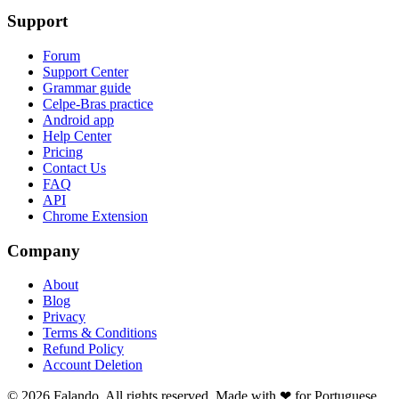
Support
Forum
Support Center
Grammar guide
Celpe-Bras practice
Android app
Help Center
Pricing
Contact Us
FAQ
API
Chrome Extension
Company
About
Blog
Privacy
Terms & Conditions
Refund Policy
Account Deletion
© 2026 Falando. All rights reserved. Made with ❤ for Portuguese