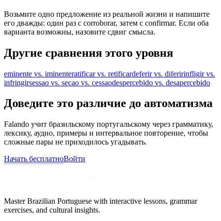
Возьмите одно предложение из реальной жизни и напишите
его дважды: один раз с corroborar, затем с confirmar. Если оба
варианта возможны, назовите сдвиг смысла.
Другие сравнения этого уровня
eminente vs. iminente
ratificar vs. retificar
deferir vs. diferir
infligir vs.
infringir
sessao vs. secao vs. cessao
despercebido vs. desapercebido
Доведите это различие до автоматизма
Falando учит бразильскому португальскому через грамматику,
лексику, аудио, примеры и интервальное повторение, чтобы
сложные пары не приходилось угадывать.
Начать бесплатно
Войти
Master Brazilian Portuguese with interactive lessons, grammar
exercises, and cultural insights.