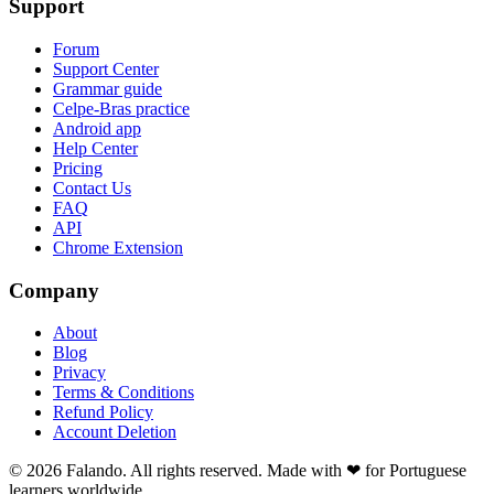
Support
Forum
Support Center
Grammar guide
Celpe-Bras practice
Android app
Help Center
Pricing
Contact Us
FAQ
API
Chrome Extension
Company
About
Blog
Privacy
Terms & Conditions
Refund Policy
Account Deletion
© 2026 Falando. All rights reserved. Made with ❤ for Portuguese
learners worldwide.