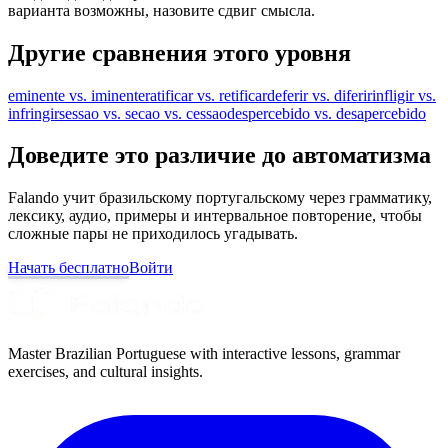
варианта возможны, назовите сдвиг смысла.
Другие сравнения этого уровня
eminente vs. iminente
ratificar vs. retificar
deferir vs. diferir
infligir vs.
infringir
sessao vs. secao vs. cessao
despercebido vs. desapercebido
Доведите это различие до автоматизма
Falando учит бразильскому португальскому через грамматику,
лексику, аудио, примеры и интервальное повторение, чтобы
сложные пары не приходилось угадывать.
Начать бесплатно
Войти
Master Brazilian Portuguese with interactive lessons, grammar
exercises, and cultural insights.