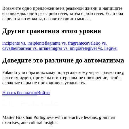
Возьмите одно предложение из реальной жизни и напишите
его дважды: один раз с prescrever, затем с proscrever. Если оба
варианта возможны, назовите сдвиг смысла.
Другие сравнения этого уровня
incipiente vs. insipiente
flagrante vs. fragrante
cavaleiro vs.
cavalheiro
arrear vs. arriar
emigrar vs. imigrar
elegivel vs. ilegivel
Доведите это различие до автоматизма
Falando учит бразильскому португальскому через грамматику,
лексику, аудио, примеры и интервальное повторение, чтобы
сложные пары не приходилось угадывать.
Начать бесплатно
Войти
Master Brazilian Portuguese with interactive lessons, grammar
exercises, and cultural insights.