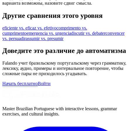
варианта возможны, назовите сдвиг смысла.
Другие сравнения этого уровня
eficiente vs. eficaz vs. efetivo
comprimento vs.
cumprimento
emergencia vs. urgencia
discutir vs. debater
convencer
vs. persuadir
assumir vs. presumir
Доведите это различие до автоматизма
Falando учит бразильскому португальскому через грамматику,
лексику, аудио, примеры и интервальное повторение, чтобы
сложные пары не приходилось угадывать.
Начать бесплатно
Войти
Master Brazilian Portuguese with interactive lessons, grammar
exercises, and cultural insights.