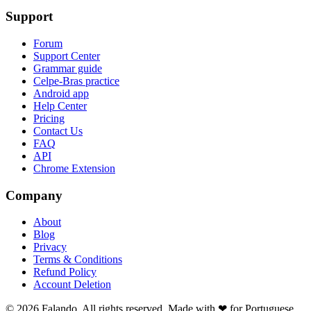
Support
Forum
Support Center
Grammar guide
Celpe-Bras practice
Android app
Help Center
Pricing
Contact Us
FAQ
API
Chrome Extension
Company
About
Blog
Privacy
Terms & Conditions
Refund Policy
Account Deletion
© 2026 Falando. All rights reserved. Made with ❤ for Portuguese