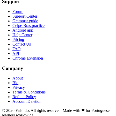
Support
Forum
Support Center
Grammar guide
Celpe-Bras practice
Android app
Help Center
Pricing
Contact Us
FAQ
API
Chrome Extension
Company
About
Blog
Privacy
Terms & Conditions
Refund Policy
Account Deletion
© 2026 Falando. All rights reserved. Made with ❤ for Portuguese
learners worldwide.