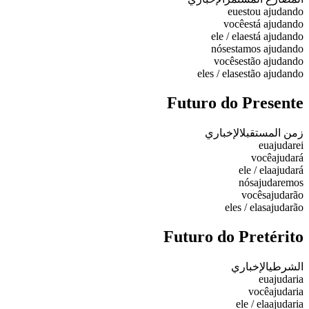
eu
estou ajudando
você
está ajudando
ele / ela
está ajudando
nós
estamos ajudando
vocês
estão ajudando
eles / elas
estão ajudando
Futuro do Presente
زمن المستقبل
الإخباري
eu
ajudarei
você
ajudará
ele / ela
ajudará
nós
ajudaremos
vocês
ajudarão
eles / elas
ajudarão
Futuro do Pretérito
الشرطي
الإخباري
eu
ajudaria
você
ajudaria
ele / ela
ajudaria