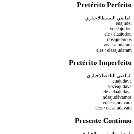
Pretérito Perfeito
الماضي البسيط
الإخباري
eu
ajudei
você
ajudou
ele / ela
ajudou
nós
ajudamos
vocês
ajudaram
eles / elas
ajudaram
Pretérito Imperfeito
الماضي الناقص
الإخباري
eu
ajudava
você
ajudava
ele / ela
ajudava
nós
ajudávamos
vocês
ajudavam
eles / elas
ajudavam
Presente Contínuo
المضارع المستمر
الإخباري