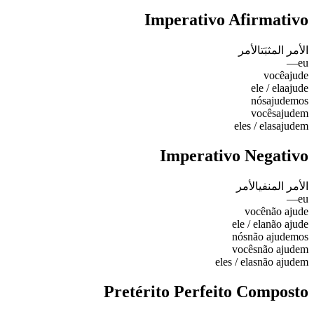
Imperativo Afirmativo
الأمر المثبَت
الأمر
—
eu
você
ajude
ele / ela
ajude
nós
ajudemos
vocês
ajudem
eles / elas
ajudem
Imperativo Negativo
الأمر المنفي
الأمر
—
eu
você
não ajude
ele / ela
não ajude
nós
não ajudemos
vocês
não ajudem
eles / elas
não ajudem
Pretérito Perfeito Composto