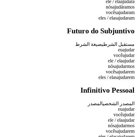
ele / ela
ajudara
nós
ajudáramos
vocês
ajudaram
eles / elas
ajudaram
Futuro do Subjuntivo
مستقبل الشرطي
صيغة الشرط
eu
ajudar
você
ajudar
ele / ela
ajudar
nós
ajudarmos
vocês
ajudarem
eles / elas
ajudarem
Infinitivo Pessoal
المصدر الشخصي
المصدر
eu
ajudar
você
ajudar
ele / ela
ajudar
nós
ajudarmos
vocês
ajudarem
eles / elas
ajudarem