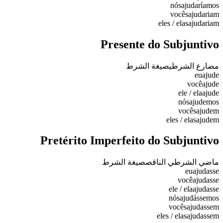
nós
ajudaríamos
vocês
ajudariam
eles / elas
ajudariam
Presente do Subjuntivo
مضارع الشرطي
صيغة الشرط
eu
ajude
você
ajude
ele / ela
ajude
nós
ajudemos
vocês
ajudem
eles / elas
ajudem
Pretérito Imperfeito do Subjuntivo
ماضي الشرطي الناقص
صيغة الشرط
eu
ajudasse
você
ajudasse
ele / ela
ajudasse
nós
ajudássemos
vocês
ajudassem
eles / elas
ajudassem