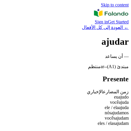
Skip to content
Sign in
Get Started
←
العودة إلى كل الأفعال
ajudar
—
أن يساعد
مبتدئ (A1)
-
-ar
منتظم
Presente
زمن المضارع
الإخباري
eu
ajudo
você
ajuda
ele / ela
ajuda
nós
ajudamos
vocês
ajudam
eles / elas
ajudam