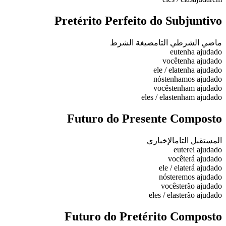
Pretérito Perfeito do Subjuntivo
ماضي الشرطي التام
صيغة الشرط
eu
tenha ajudado
você
tenha ajudado
ele / ela
tenha ajudado
nós
tenhamos ajudado
vocês
tenham ajudado
eles / elas
tenham ajudado
Futuro do Presente Composto
المستقبل التام
الإخباري
eu
terei ajudado
você
terá ajudado
ele / ela
terá ajudado
nós
teremos ajudado
vocês
terão ajudado
eles / elas
terão ajudado
Futuro do Pretérito Composto