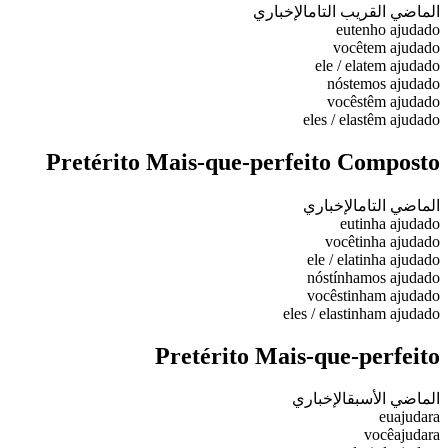
الماضي القريب التام
الإخباري
eu
tenho ajudado
você
tem ajudado
ele / ela
tem ajudado
nós
temos ajudado
vocês
têm ajudado
eles / elas
têm ajudado
Pretérito Mais-que-perfeito Composto
الماضي التام
الإخباري
eu
tinha ajudado
você
tinha ajudado
ele / ela
tinha ajudado
nós
tínhamos ajudado
vocês
tinham ajudado
eles / elas
tinham ajudado
Pretérito Mais-que-perfeito
الماضي الأسبق
الإخباري
eu
ajudara
você
ajudara