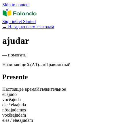
Skip to content
Sign in
Get Started
←
Назад ко всем глаголам
ajudar
—
помогать
Начинающий (A1)
-
-ar
Правильный
Presente
Настоящее время
Изъявительное
eu
ajudo
você
ajuda
ele / ela
ajuda
nós
ajudamos
vocês
ajudam
eles / elas
ajudam