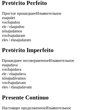
Pretérito Perfeito
Простое прошедшее
Изъявительное
eu
ajudei
você
ajudou
ele / ela
ajudou
nós
ajudamos
vocês
ajudaram
eles / elas
ajudaram
Pretérito Imperfeito
Прошедшее несовершенное
Изъявительное
eu
ajudava
você
ajudava
ele / ela
ajudava
nós
ajudávamos
vocês
ajudavam
eles / elas
ajudavam
Presente Contínuo
Настоящее продолженное
Изъявительное