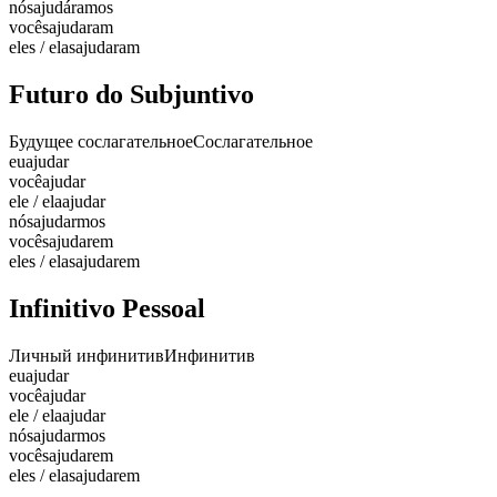
nós
ajudáramos
vocês
ajudaram
eles / elas
ajudaram
Futuro do Subjuntivo
Будущее сослагательное
Сослагательное
eu
ajudar
você
ajudar
ele / ela
ajudar
nós
ajudarmos
vocês
ajudarem
eles / elas
ajudarem
Infinitivo Pessoal
Личный инфинитив
Инфинитив
eu
ajudar
você
ajudar
ele / ela
ajudar
nós
ajudarmos
vocês
ajudarem
eles / elas
ajudarem