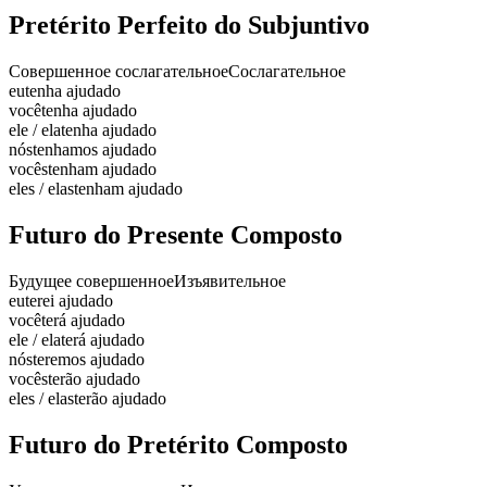
Pretérito Perfeito do Subjuntivo
Совершенное сослагательное
Сослагательное
eu
tenha ajudado
você
tenha ajudado
ele / ela
tenha ajudado
nós
tenhamos ajudado
vocês
tenham ajudado
eles / elas
tenham ajudado
Futuro do Presente Composto
Будущее совершенное
Изъявительное
eu
terei ajudado
você
terá ajudado
ele / ela
terá ajudado
nós
teremos ajudado
vocês
terão ajudado
eles / elas
terão ajudado
Futuro do Pretérito Composto