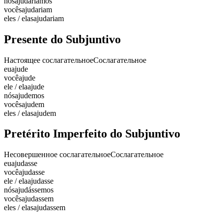
nós
ajudaríamos
vocês
ajudariam
eles / elas
ajudariam
Presente do Subjuntivo
Настоящее сослагательное
Сослагательное
eu
ajude
você
ajude
ele / ela
ajude
nós
ajudemos
vocês
ajudem
eles / elas
ajudem
Pretérito Imperfeito do Subjuntivo
Несовершенное сослагательное
Сослагательное
eu
ajudasse
você
ajudasse
ele / ela
ajudasse
nós
ajudássemos
vocês
ajudassem
eles / elas
ajudassem