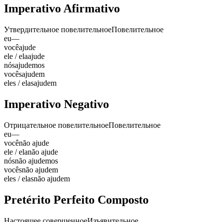
Imperativo Afirmativo
Утвердительное повелительное
Повелительное
eu
—
você
ajude
ele / ela
ajude
nós
ajudemos
vocês
ajudem
eles / elas
ajudem
Imperativo Negativo
Отрицательное повелительное
Повелительное
eu
—
você
não ajude
ele / ela
não ajude
nós
não ajudemos
vocês
não ajudem
eles / elas
não ajudem
Pretérito Perfeito Composto
Настоящее совершенное
Изъявительное