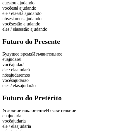
eu
estou ajudando
você
está ajudando
ele / ela
está ajudando
nós
estamos ajudando
vocês
estão ajudando
eles / elas
estão ajudando
Futuro do Presente
Будущее время
Изъявительное
eu
ajudarei
você
ajudará
ele / ela
ajudará
nós
ajudaremos
vocês
ajudarão
eles / elas
ajudarão
Futuro do Pretérito
Условное наклонение
Изъявительное
eu
ajudaria
você
ajudaria
ele / ela
ajudaria