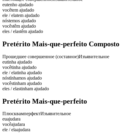
eu
tenho ajudado
você
tem ajudado
ele / ela
tem ajudado
nós
temos ajudado
vocês
têm ajudado
eles / elas
têm ajudado
Pretérito Mais-que-perfeito Composto
Прошедшее совершенное (составное)
Изъявительное
eu
tinha ajudado
você
tinha ajudado
ele / ela
tinha ajudado
nós
tínhamos ajudado
vocês
tinham ajudado
eles / elas
tinham ajudado
Pretérito Mais-que-perfeito
Плюсквамперфект
Изъявительное
eu
ajudara
você
ajudara
ele / ela
ajudara