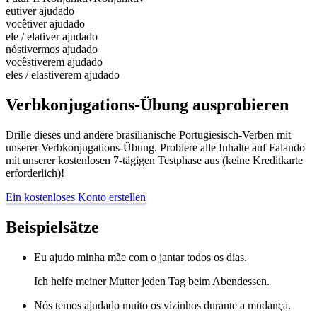
eu
tiver ajudado
você
tiver ajudado
ele / ela
tiver ajudado
nós
tivermos ajudado
vocês
tiverem ajudado
eles / elas
tiverem ajudado
Verbkonjugations-Übung ausprobieren
Drille dieses und andere brasilianische Portugiesisch-Verben mit
unserer Verbkonjugations-Übung. Probiere alle Inhalte auf Falando
mit unserer kostenlosen 7-tägigen Testphase aus (keine Kreditkarte
erforderlich)!
Ein kostenloses Konto erstellen
Beispielsätze
Eu ajudo minha mãe com o jantar todos os dias.
Ich helfe meiner Mutter jeden Tag beim Abendessen.
Nós temos ajudado muito os vizinhos durante a mudança.