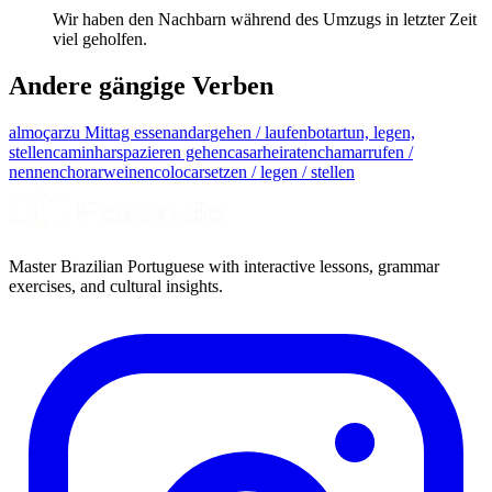
Wir haben den Nachbarn während des Umzugs in letzter Zeit
viel geholfen.
Andere gängige Verben
almoçar
zu Mittag essen
andar
gehen / laufen
botar
tun, legen,
stellen
caminhar
spazieren gehen
casar
heiraten
chamar
rufen /
nennen
chorar
weinen
colocar
setzen / legen / stellen
Master Brazilian Portuguese with interactive lessons, grammar
exercises, and cultural insights.