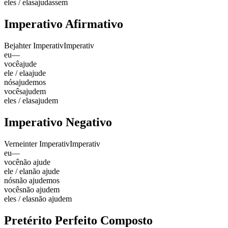
eles / elas
ajudassem
Imperativo Afirmativo
Bejahter Imperativ
Imperativ
eu
—
você
ajude
ele / ela
ajude
nós
ajudemos
vocês
ajudem
eles / elas
ajudem
Imperativo Negativo
Verneinter Imperativ
Imperativ
eu
—
você
não ajude
ele / ela
não ajude
nós
não ajudemos
vocês
não ajudem
eles / elas
não ajudem
Pretérito Perfeito Composto