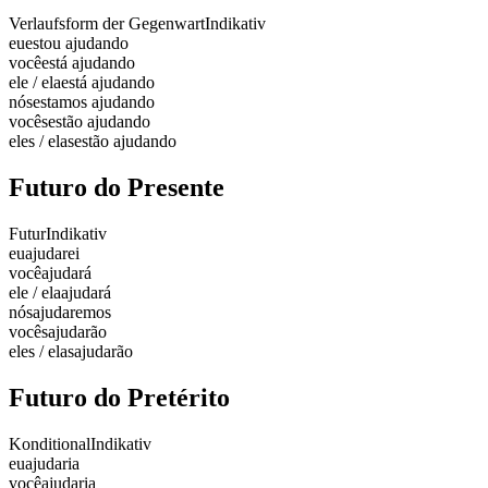
Verlaufsform der Gegenwart
Indikativ
eu
estou ajudando
você
está ajudando
ele / ela
está ajudando
nós
estamos ajudando
vocês
estão ajudando
eles / elas
estão ajudando
Futuro do Presente
Futur
Indikativ
eu
ajudarei
você
ajudará
ele / ela
ajudará
nós
ajudaremos
vocês
ajudarão
eles / elas
ajudarão
Futuro do Pretérito
Konditional
Indikativ
eu
ajudaria
você
ajudaria