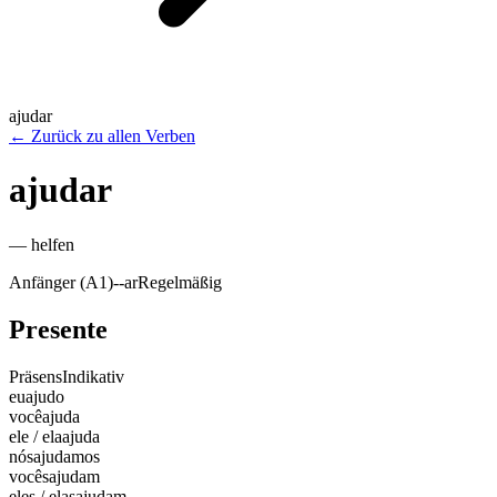
ajudar
←
Zurück zu allen Verben
ajudar
—
helfen
Anfänger (A1)
-
-ar
Regelmäßig
Presente
Präsens
Indikativ
eu
ajudo
você
ajuda
ele / ela
ajuda
nós
ajudamos
vocês
ajudam
eles / elas
ajudam