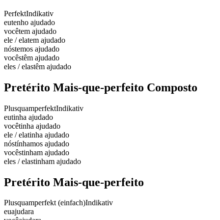
Perfekt
Indikativ
eu
tenho ajudado
você
tem ajudado
ele / ela
tem ajudado
nós
temos ajudado
vocês
têm ajudado
eles / elas
têm ajudado
Pretérito Mais-que-perfeito Composto
Plusquamperfekt
Indikativ
eu
tinha ajudado
você
tinha ajudado
ele / ela
tinha ajudado
nós
tínhamos ajudado
vocês
tinham ajudado
eles / elas
tinham ajudado
Pretérito Mais-que-perfeito
Plusquamperfekt (einfach)
Indikativ
eu
ajudara