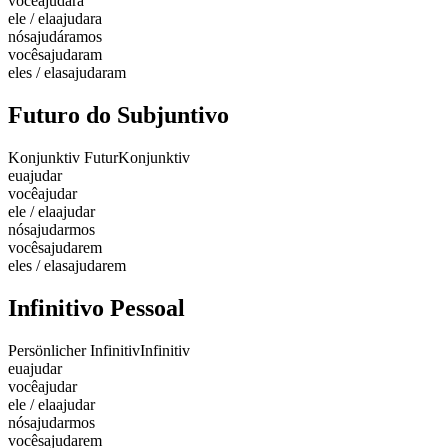
você
ajudara
ele / ela
ajudara
nós
ajudáramos
vocês
ajudaram
eles / elas
ajudaram
Futuro do Subjuntivo
Konjunktiv Futur
Konjunktiv
eu
ajudar
você
ajudar
ele / ela
ajudar
nós
ajudarmos
vocês
ajudarem
eles / elas
ajudarem
Infinitivo Pessoal
Persönlicher Infinitiv
Infinitiv
eu
ajudar
você
ajudar
ele / ela
ajudar
nós
ajudarmos
vocês
ajudarem