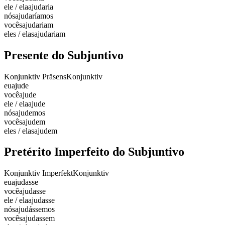
ele / ela
ajudaria
nós
ajudaríamos
vocês
ajudariam
eles / elas
ajudariam
Presente do Subjuntivo
Konjunktiv Präsens
Konjunktiv
eu
ajude
você
ajude
ele / ela
ajude
nós
ajudemos
vocês
ajudem
eles / elas
ajudem
Pretérito Imperfeito do Subjuntivo
Konjunktiv Imperfekt
Konjunktiv
eu
ajudasse
você
ajudasse
ele / ela
ajudasse
nós
ajudássemos
vocês
ajudassem