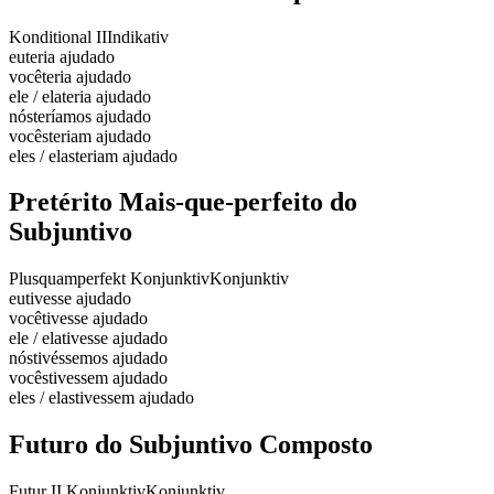
Konditional II
Indikativ
eu
teria ajudado
você
teria ajudado
ele / ela
teria ajudado
nós
teríamos ajudado
vocês
teriam ajudado
eles / elas
teriam ajudado
Pretérito Mais-que-perfeito do
Subjuntivo
Plusquamperfekt Konjunktiv
Konjunktiv
eu
tivesse ajudado
você
tivesse ajudado
ele / ela
tivesse ajudado
nós
tivéssemos ajudado
vocês
tivessem ajudado
eles / elas
tivessem ajudado
Futuro do Subjuntivo Composto
Futur II Konjunktiv
Konjunktiv