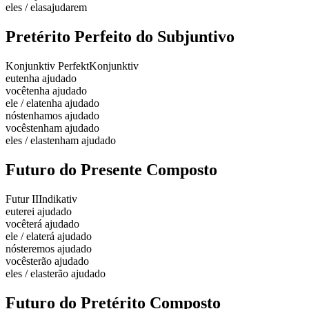
eles / elas
ajudarem
Pretérito Perfeito do Subjuntivo
Konjunktiv Perfekt
Konjunktiv
eu
tenha ajudado
você
tenha ajudado
ele / ela
tenha ajudado
nós
tenhamos ajudado
vocês
tenham ajudado
eles / elas
tenham ajudado
Futuro do Presente Composto
Futur II
Indikativ
eu
terei ajudado
você
terá ajudado
ele / ela
terá ajudado
nós
teremos ajudado
vocês
terão ajudado
eles / elas
terão ajudado
Futuro do Pretérito Composto