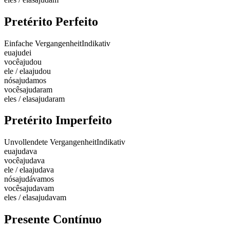
Pretérito Perfeito
Einfache Vergangenheit
Indikativ
eu
ajudei
você
ajudou
ele / ela
ajudou
nós
ajudamos
vocês
ajudaram
eles / elas
ajudaram
Pretérito Imperfeito
Unvollendete Vergangenheit
Indikativ
eu
ajudava
você
ajudava
ele / ela
ajudava
nós
ajudávamos
vocês
ajudavam
eles / elas
ajudavam
Presente Contínuo