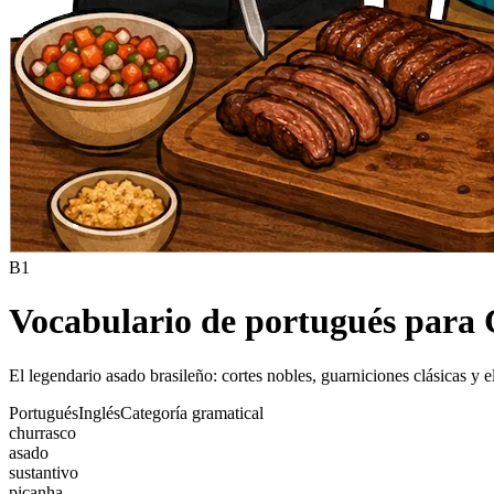
B1
Vocabulario de portugués para
El legendario asado brasileño: cortes nobles, guarniciones clásicas y e
Portugués
Inglés
Categoría gramatical
churrasco
asado
sustantivo
picanha