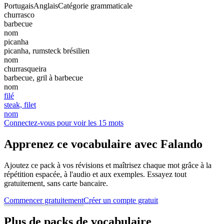
Portugais
Anglais
Catégorie grammaticale
churrasco
barbecue
nom
picanha
picanha, rumsteck brésilien
nom
churrasqueira
barbecue, gril à barbecue
nom
filé
steak, filet
nom
Connectez-vous pour voir les 15 mots
Apprenez ce vocabulaire avec Falando
Ajoutez ce pack à vos révisions et maîtrisez chaque mot grâce à la
répétition espacée, à l'audio et aux exemples. Essayez tout
gratuitement, sans carte bancaire.
Commencer gratuitement
Créer un compte gratuit
Plus de packs de vocabulaire