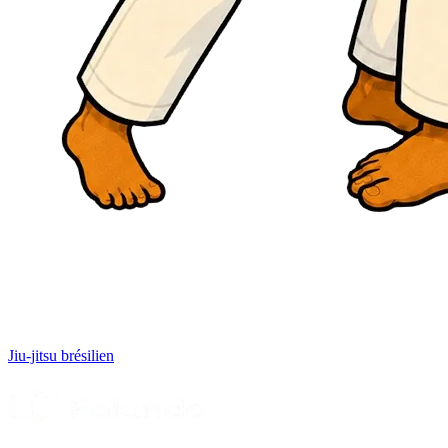
Jiu-jitsu brésilien