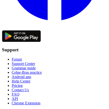
Support
Forum
Support Center
Grammar guide
Celpe-Bras practice
Android app
Help Center
Pricing
Contact Us
FAQ
API
Chrome Extension