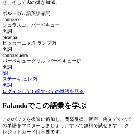
せ、そして肉の焼き加減。
ポルトガル語
英語
品詞
churrasco
シュラスコ、バーベキュー
名詞
picanha
ピッカーニャ,牛ランプ肉
名詞
churrasqueira
バーベキューグリル, バーベキュー炉
名詞
filé
ステーキ,ヒレ肉
名詞
ログインして15個すべての単語を見る
Falandoでこの語彙を学ぶ
このパックを復習に追加し、間隔反復、音声、例文ですべて
の単語をマスターしましょう。すべて無料で試せます — ク
レジットカードは不要です。