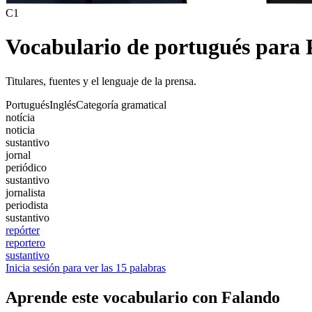
C1
Vocabulario de portugués para 
Titulares, fuentes y el lenguaje de la prensa.
Portugués
Inglés
Categoría gramatical
notícia
noticia
sustantivo
jornal
periódico
sustantivo
jornalista
periodista
sustantivo
repórter
reportero
sustantivo
Inicia sesión para ver las 15 palabras
Aprende este vocabulario con Falando