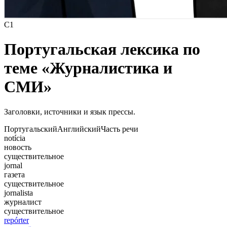
C1
Португальская лексика по
теме «Журналистика и
СМИ»
Заголовки, источники и язык прессы.
Португальский
Английский
Часть речи
notícia
новость
существительное
jornal
газета
существительное
jornalista
журналист
существительное
repórter