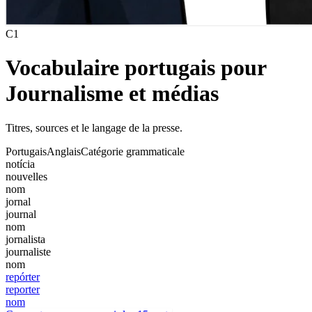
C1
Vocabulaire portugais pour
Journalisme et médias
Titres, sources et le langage de la presse.
Portugais
Anglais
Catégorie grammaticale
notícia
nouvelles
nom
jornal
journal
nom
jornalista
journaliste
nom
repórter
reporter
nom