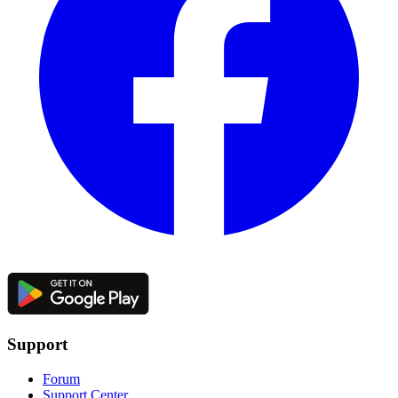
Support
Forum
Support Center