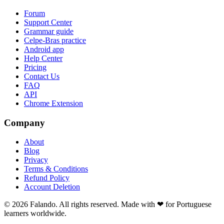
Forum
Support Center
Grammar guide
Celpe-Bras practice
Android app
Help Center
Pricing
Contact Us
FAQ
API
Chrome Extension
Company
About
Blog
Privacy
Terms & Conditions
Refund Policy
Account Deletion
© 2026 Falando. All rights reserved. Made with ❤ for Portuguese
learners worldwide.