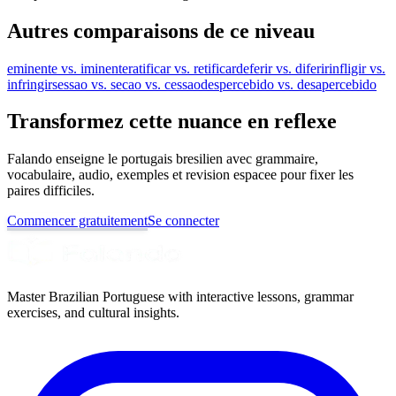
Autres comparaisons de ce niveau
eminente vs. iminente
ratificar vs. retificar
deferir vs. diferir
infligir vs.
infringir
sessao vs. secao vs. cessao
despercebido vs. desapercebido
Transformez cette nuance en reflexe
Falando enseigne le portugais bresilien avec grammaire,
vocabulaire, audio, exemples et revision espacee pour fixer les
paires difficiles.
Commencer gratuitement
Se connecter
Master Brazilian Portuguese with interactive lessons, grammar
exercises, and cultural insights.