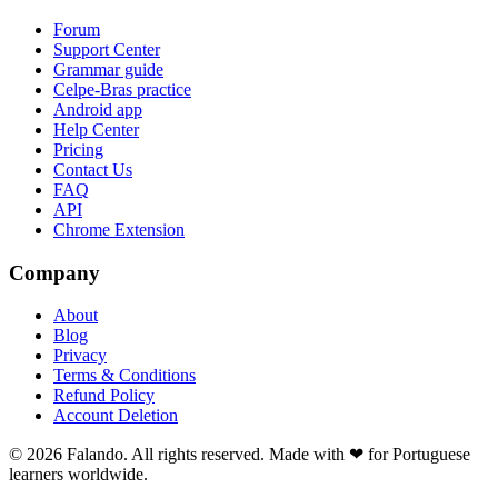
Forum
Support Center
Grammar guide
Celpe-Bras practice
Android app
Help Center
Pricing
Contact Us
FAQ
API
Chrome Extension
Company
About
Blog
Privacy
Terms & Conditions
Refund Policy
Account Deletion
© 2026 Falando. All rights reserved. Made with ❤ for Portuguese
learners worldwide.