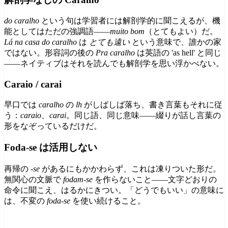
do caralho
という句は学習者には解剖学的に聞こえるが、機
能としてはただの強調語——
muito bom
（とてもよい）だ。
Lá na casa do caralho
は
とても遠い
という意味で、誰かの家
ではない。形容詞の後の
Pra caralho
は英語の 'as hell' と同じ
——ネイティブはそれを読んでも解剖学を思い浮かべない。
Caraio / carai
早口では
caralho
の
lh
がしばしば落ち、書き言葉もそれに従
う：
caraio
、
carai
。同じ語、同じ意味——綴りが話し言葉の
形をなぞっているだけだ。
Foda-se は活用しない
再帰の
-se
があるにもかかわらず、これは凍りついた形だ。
無関心の文脈で
fodam-se
を作らないこと——文字どおりの
命令に聞こえ、はるかにきつい。「どうでもいい」の意味に
は、不変の
foda-se
を使い続けること。