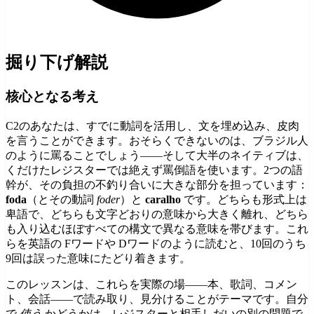
掘り下げ解説
核心となる考え
C2のあなたは、すでに動詞を活用し、文を埋め込み、皮肉
を言うことができます。おそらくできないのは、ブラジル人
のように罵ることでしょう——そして大半のネイティブは、
くだけたレジスターでは絶えず罵倒語を使います。2つの語
幹が、その負担の不釣り合いに大きな部分を担っています：
foda
（とその動詞
foder
）と
caralho
です。どちらも形式上は
卑語で、どちらも文字どおりの意味から大きく離れ、どちら
も入り込むほぼすべての構文で異なる意味を帯びます。これ
らを英語の Fワードや Dワードのように読むと、10回のうち
9回は誤った意味にたどり着きます。
このレッスンは、これらを実際の場——本、歌詞、コメン
ト、会話——で読み取り、見分けることがテーマです。自分
で
使う
かどうかは、レジスターと相手しだいの別の問題で