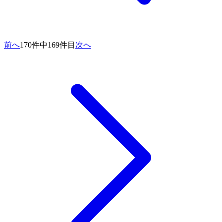
前へ
170件中169件目
次へ