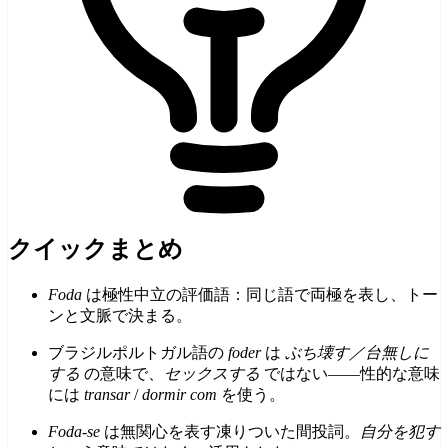
クイックまとめ
Foda
は極性中立の評価語：同じ語で両極を表し、トー
ンと文脈で決まる。
ブラジルポルトガル語の
foder
は
ぶち壊す／台無しに
する
の意味で、
セックスする
ではない——性的な意味
には
transar
/
dormir com
を使う。
Foda-se
は無関心を表す凍りついた間投詞。
自分を犯す