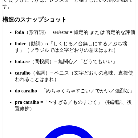
す。
構造のスナップショット
foda
（形容詞）+ ser/estar = 肯定的
または
否定的な評価
foder
（動詞）≈「しくじる／台無しにする／ぶち壊
す」（ブラジルでは文字どおりの意味はまれ）
foda-se
（間投詞）= 無関心／「どうでもいい」
caralho
（名詞）= ペニス（文字どおりの意味、直接使
われることはまれ）
do caralho
=「めちゃくちゃすごい／でかい／強烈な」
pra caralho
=「〜すぎる／ものすごく」（強調語、後
置修飾）