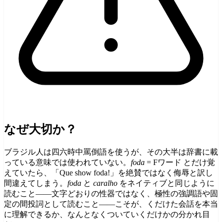
なぜ大切か？
ブラジル人は四六時中罵倒語を使うが、その大半は辞書に載
っている意味では使われていない。
foda
= Fワード とだけ覚
えていたら、「Que show foda!」を絶賛ではなく侮辱と訳し
間違えてしまう。
foda
と
caralho
をネイティブと同じように
読むこと——文字どおりの性器ではなく、極性の強調語や固
定の間投詞として読むこと——こそが、くだけた会話を本当
に理解できるか、なんとなくついていくだけかの分かれ目