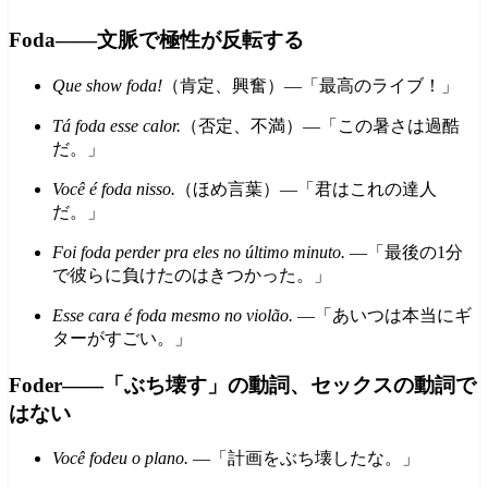
Foda——文脈で極性が反転する
Que show foda!
（肯定、興奮）—「最高のライブ！」
Tá foda esse calor.
（否定、不満）—「この暑さは過酷
だ。」
Você é foda nisso.
（ほめ言葉）—「君はこれの達人
だ。」
Foi foda perder pra eles no último minuto.
—「最後の1分
で彼らに負けたのはきつかった。」
Esse cara é foda mesmo no violão.
—「あいつは本当にギ
ターがすごい。」
Foder——「ぶち壊す」の動詞、セックスの動詞で
はない
Você fodeu o plano.
—「計画をぶち壊したな。」