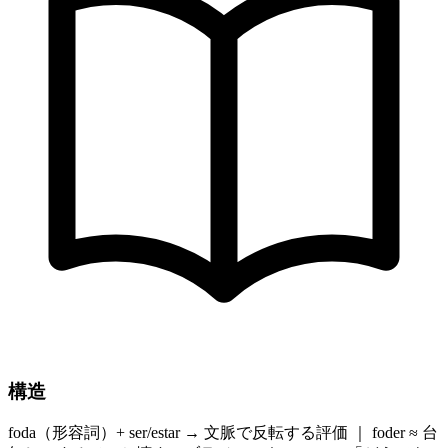
構造
foda（形容詞）+ ser/estar → 文脈で反転する評価 ｜ foder ≈ 台