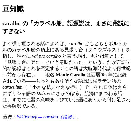
豆知識
caralho の「カラベル船」語源説は、まさに俗説に
すぎない
よく繰り返される話によれば、
caralho
はもともとポルトガ
ルのカラベル船の頂上にある見張り台（クロウズネスト）を
指し、誰かに
vai pro caralho
と言うのは、もとは罰として
「見張り台に登れ」という意味だった、という。だが言語学
的な記録はこれを否定する：この語は大航海時代より何世紀
も前から存在し——地名
Monte Caralio
は西暦982年に記録
されている——もっともありそうな語源は俗ラテン語の
caraculum
（「小さな杭／小さな棒」）で、それ自体はさら
にギリシャ語の
khárax
にさかのぼる。航海にまつわる話
は、すでに性器の意味を帯びていた語にあとから付け足され
た再解釈である。
出典：
Wiktionary — caralho（語源）
。