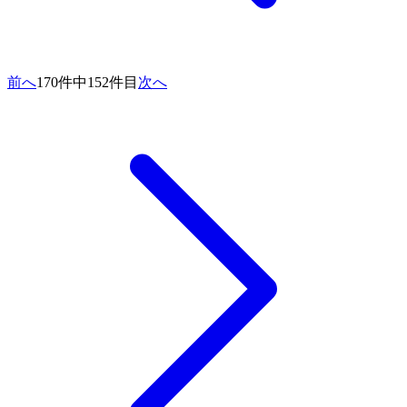
前へ
170件中152件目
次へ