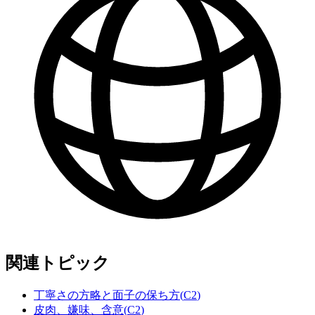
関連トピック
丁寧さの方略と面子の保ち方
(
C2
)
皮肉、嫌味、含意
(
C2
)