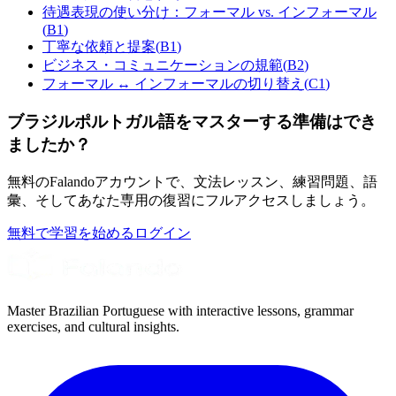
待遇表現の使い分け：フォーマル vs. インフォーマル
(
B1
)
丁寧な依頼と提案
(
B1
)
ビジネス・コミュニケーションの規範
(
B2
)
フォーマル ↔ インフォーマルの切り替え
(
C1
)
ブラジルポルトガル語をマスターする準備はでき
ましたか？
無料のFalandoアカウントで、文法レッスン、練習問題、語
彙、そしてあなた専用の復習にフルアクセスしましょう。
無料で学習を始める
ログイン
Master Brazilian Portuguese with interactive lessons, grammar
exercises, and cultural insights.