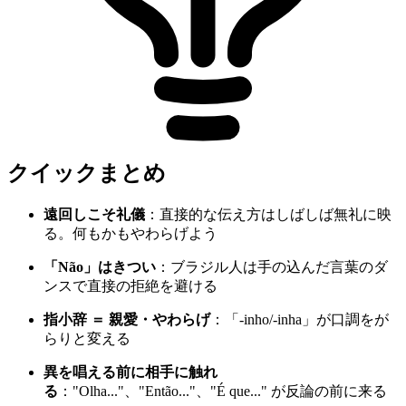
クイックまとめ
遠回しこそ礼儀
：直接的な伝え方はしばしば無礼に映
る。何もかもやわらげよう
「Não」はきつい
：ブラジル人は手の込んだ言葉のダ
ンスで直接の拒絶を避ける
指小辞 ＝ 親愛・やわらげ
：「-inho/-inha」が口調をが
らりと変える
異を唱える前に相手に触れ
る
："Olha..."、"Então..."、"É que..." が反論の前に来る