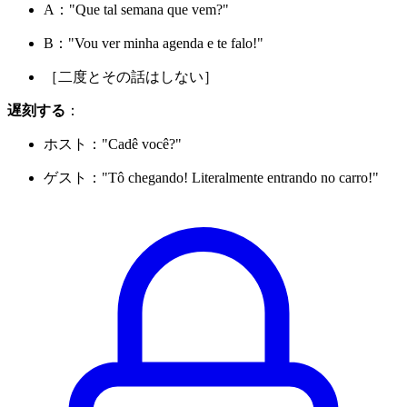
A："Que tal semana que vem?"
B："Vou ver minha agenda e te falo!"
［二度とその話はしない］
遅刻する
：
ホスト："Cadê você?"
ゲスト："Tô chegando! Literalmente entrando no carro!"