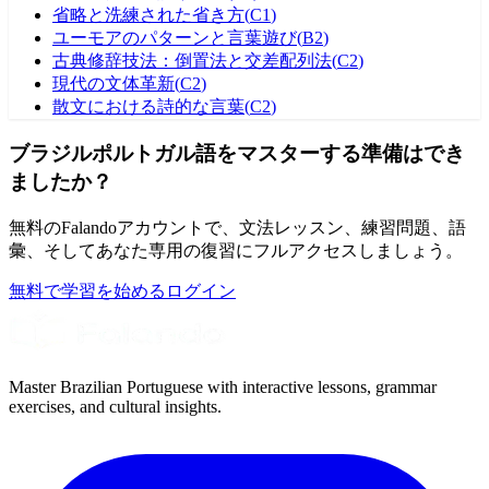
省略と洗練された省き方
(
C1
)
ユーモアのパターンと言葉遊び
(
B2
)
古典修辞技法：倒置法と交差配列法
(
C2
)
現代の文体革新
(
C2
)
散文における詩的な言葉
(
C2
)
ブラジルポルトガル語をマスターする準備はでき
ましたか？
無料のFalandoアカウントで、文法レッスン、練習問題、語
彙、そしてあなた専用の復習にフルアクセスしましょう。
無料で学習を始める
ログイン
Master Brazilian Portuguese with interactive lessons, grammar
exercises, and cultural insights.