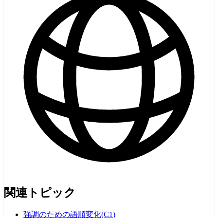
関連トピック
強調のための語順変化
(
C1
)