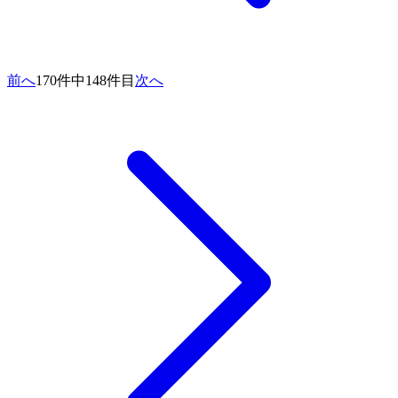
前へ
170件中148件目
次へ