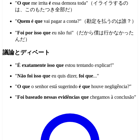
"
O que
me irrita
é
essa demora toda"（イライラするの
は、このもたつき全部だ）
"
Quem é que
vai pagar a conta?"（勘定を払うのは誰？）
"
Foi por isso que
eu não fui"（だから僕は行かなかった
んだ）
議論とディベート
"
É exatamente isso que
estou tentando explicar!"
"
Não foi isso que
eu quis dizer,
foi que
..."
"
O que
o senhor está sugerindo
é que
houve negligência?"
"
Foi baseado nessas evidências que
chegamos à conclusão"