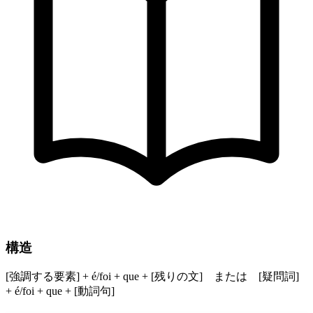
構造
[強調する要素] + é/foi + que + [残りの文] または [疑問詞]
+ é/foi + que + [動詞句]