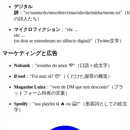
デジタル
詩
："vc/sumiu/do/meu/direct/mas/não/da/minha/mente.txt"（I
の詩人たち）
マイクロフィクション
："ela: ...
ele: ...
(os dois se entenderam no silêncio digital)"（Twitter文学）
マーケティングと広告
Nubank
："roxinho do amor 💜"（口語＋絵文字）
iFood
："Foi mal, tá? 🥺"（くだけた謝罪の構造）
Magazine Luiza
："vem de DM que tem desconto"（プラ
ットフォーム特有の言葉）
Spotify
："sua playlist tá 🔥 ou 🥶?"（形容詞としての絵文
字）