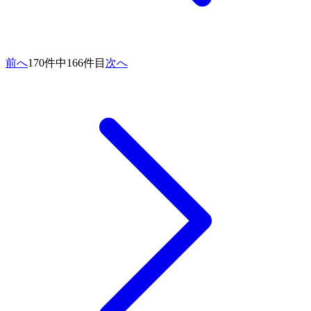
前へ
170件中166件目
次へ