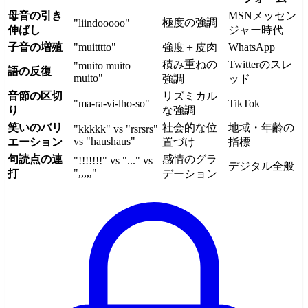
母音の引き
MSNメッセン
極度の強調
"liindooooo"
伸ばし
ジャー時代
子音の増殖
"muitttto"
強度＋皮肉
WhatsApp
積み重ねの
Twitterのスレ
"muito muito
語の反復
muito"
強調
ッド
音節の区切
リズミカル
"ma-ra-vi-lho-so"
TikTok
り
な強調
笑いのバリ
社会的な位
地域・年齢の
"kkkkk" vs "rsrsrs"
vs "haushaus"
エーション
置づけ
指標
句読点の連
感情のグラ
"!!!!!!!" vs "..." vs
デジタル全般
",,,,,"
打
デーション