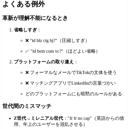
よくある例外
革新が理解不能になるとき
省略しすぎ
：
❌ "td blz ctg hj?"（圧縮しすぎ）
✅ "td bem com vc?"（ほどよい省略）
プラットフォームの取り違え
：
❌ フォーマルなメールでTikTokの文体を使う
❌ マッチングアプリでLinkedInの言葉づかい
どのプラットフォームにも暗黙のルールがある
世代間のミスマッチ
Z世代→ミレニアル世代
："fr fr no cap"（英語からの借
用、年上のユーザーを混乱させる）