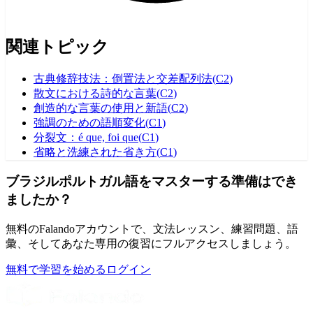
関連トピック
古典修辞技法：倒置法と交差配列法
(
C2
)
散文における詩的な言葉
(
C2
)
創造的な言葉の使用と新語
(
C2
)
強調のための語順変化
(
C1
)
分裂文：é que, foi que
(
C1
)
省略と洗練された省き方
(
C1
)
ブラジルポルトガル語をマスターする準備はでき
ましたか？
無料のFalandoアカウントで、文法レッスン、練習問題、語
彙、そしてあなた専用の復習にフルアクセスしましょう。
無料で学習を始める
ログイン