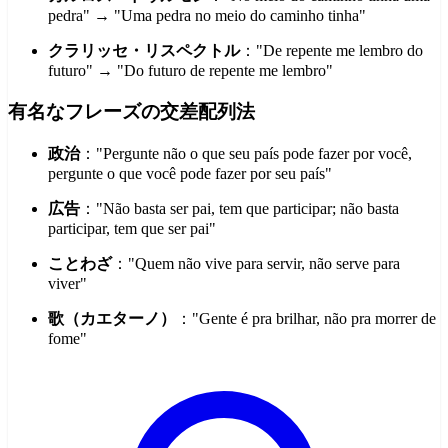
pedra" → "Uma pedra no meio do caminho tinha"
クラリッセ・リスペクトル
："De repente me lembro do
futuro" → "Do futuro de repente me lembro"
有名なフレーズの交差配列法
政治
："Pergunte não o que seu país pode fazer por você,
pergunte o que você pode fazer por seu país"
広告
："Não basta ser pai, tem que participar; não basta
participar, tem que ser pai"
ことわざ
："Quem não vive para servir, não serve para
viver"
歌（カエターノ）
："Gente é pra brilhar, não pra morrer de
fome"