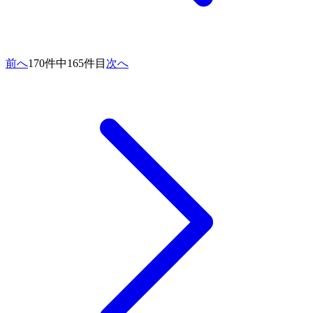
前へ
170件中165件目
次へ