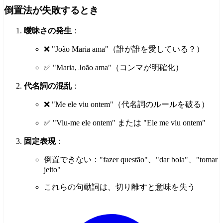
倒置法が失敗するとき
曖昧さの発生
：
❌ "João Maria ama"（誰が誰を愛している？）
✅ "Maria, João ama"（コンマが明確化）
代名詞の混乱
：
❌ "Me ele viu ontem"（代名詞のルールを破る）
✅ "Viu-me ele ontem" または "Ele me viu ontem"
固定表現
：
倒置できない："fazer questão"、"dar bola"、"tomar
jeito"
これらの句動詞は、切り離すと意味を失う