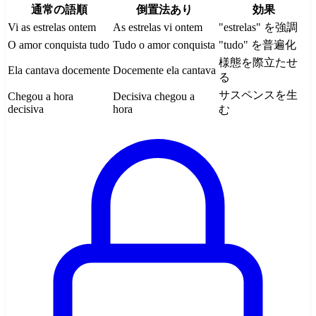
通常の語順
倒置法あり
効果
Vi as estrelas ontem
As estrelas vi ontem
"estrelas" を強調
O amor conquista tudo
Tudo o amor conquista
"tudo" を普遍化
様態を際立たせ
Ela cantava docemente
Docemente ela cantava
る
サスペンスを生
Chegou a hora
Decisiva chegou a
decisiva
hora
む