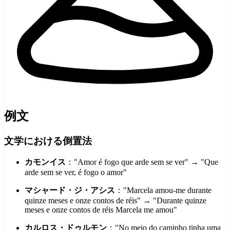
例文
文学における倒置法
カモンイス
："Amor é fogo que arde sem se ver" → "Que
arde sem se ver, é fogo o amor"
マシャード・ジ・アシス
："Marcela amou-me durante
quinze meses e onze contos de réis" → "Durante quinze
meses e onze contos de réis Marcela me amou"
カルロス・ドゥルモン
："No meio do caminho tinha uma