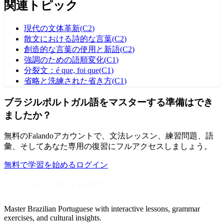
関連トピック
現代の文体革新
(
C2
)
散文における詩的な言葉
(
C2
)
創造的な言葉の使用と新語
(
C2
)
強調のための語順変化
(
C1
)
分裂文：é que, foi que
(
C1
)
省略と洗練された省き方
(
C1
)
ブラジルポルトガル語をマスターする準備はでき
ましたか？
無料のFalandoアカウントで、文法レッスン、練習問題、語
彙、そしてあなた専用の復習にフルアクセスしましょう。
無料で学習を始める
ログイン
Master Brazilian Portuguese with interactive lessons, grammar
exercises, and cultural insights.