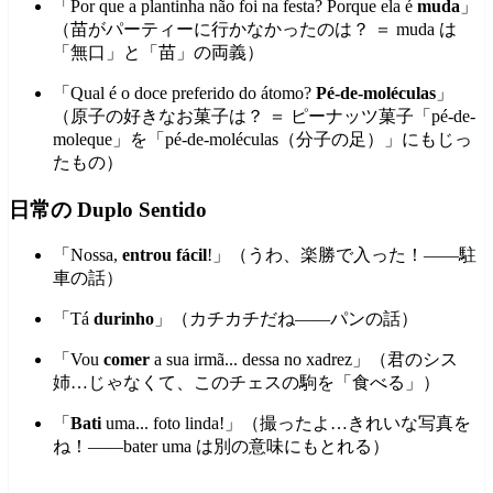
「Por que a plantinha não foi na festa? Porque ela é
muda
」
（苗がパーティーに行かなかったのは？ ＝ muda は
「無口」と「苗」の両義）
「Qual é o doce preferido do átomo?
Pé-de-moléculas
」
（原子の好きなお菓子は？ ＝ ピーナッツ菓子「pé-de-
moleque」を「pé-de-moléculas（分子の足）」にもじっ
たもの）
日常の Duplo Sentido
「Nossa,
entrou fácil
!」（うわ、楽勝で入った！――駐
車の話）
「Tá
durinho
」（カチカチだね――パンの話）
「Vou
comer
a sua irmã... dessa no xadrez」（君のシス
姉…じゃなくて、このチェスの駒を「食べる」）
「
Bati
uma... foto linda!」（撮ったよ…きれいな写真を
ね！――bater uma は別の意味にもとれる）