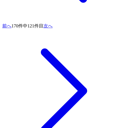
前へ
170件中121件目
次へ