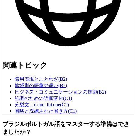
関連トピック
慣用表現とことわざ
(
B2
)
地域別の語彙の違い
(
B2
)
ビジネス・コミュニケーションの規範
(
B2
)
強調のための語順変化
(
C1
)
分裂文：é que, foi que
(
C1
)
省略と洗練された省き方
(
C1
)
ブラジルポルトガル語をマスターする準備はでき
ましたか？