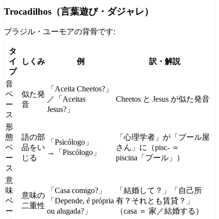
Trocadilhos（言葉遊び・ダジャレ）
ブラジル・ユーモアの背骨です:
タ
イ
しくみ
例
訳・解説
プ
音
「Aceita Cheetos?」
ベ
似た発
／「Aceitas
Cheetos と Jesus が似た発音
ー
音
Jesus?」
ス
形
態
語の部
「心理学者」が「プール屋
「Psicólogo」
ベ
品をい
さん」に（pisc- ＝
→「Piscólogo」
ー
じる
piscina「プール」）
ス
意
味
「Casa comigo?」
「結婚して？」「自己所
意味の
ベ
「Depende, é própria
有？それとも賃貸？」
二重性
ー
ou alugada?」
（casa ＝ 家／結婚する）