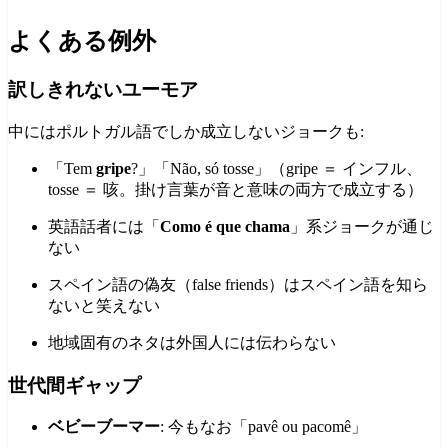
よくある例外
訳しきれないユーモア
中にはポルトガル語でしか成立しないジョークも:
「Tem
gripe
?」「Não, só tosse」（gripe ＝ インフル、
tosse ＝ 咳。掛け言葉が音と意味の両方で成立する）
英語話者には「
Como é que chama
」系ジョークが通じ
ない
スペイン語の偽友（false friends）はスペイン語を知ら
ないと笑えない
地域固有のネタは外国人には伝わらない
世代間ギャップ
ベビーブーマー
: 今もなお「pavê ou pacomê」