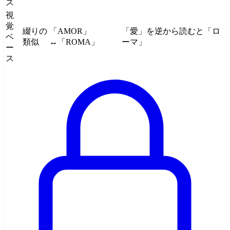
ス
視
覚
綴りの
「AMOR」
「愛」を逆から読むと「ロ
ベ
類似
↔「ROMA」
ーマ」
ー
ス