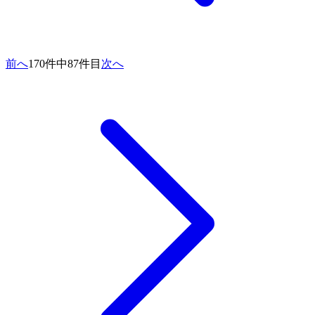
前へ
170件中87件目
次へ