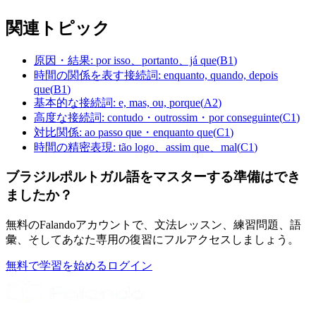
関連トピック
原因・結果: por isso、portanto、já que
(
B1
)
時間の関係を表す接続詞: enquanto, quando, depois
que
(
B1
)
基本的な接続詞: e, mas, ou, porque
(
A2
)
高度な接続詞: contudo・outrossim・por conseguinte
(
C1
)
対比関係: ao passo que・enquanto que
(
C1
)
時間の精密表現: tão logo、assim que、mal
(
C1
)
ブラジルポルトガル語をマスターする準備はでき
ましたか？
無料のFalandoアカウントで、文法レッスン、練習問題、語
彙、そしてあなた専用の復習にフルアクセスしましょう。
無料で学習を始める
ログイン