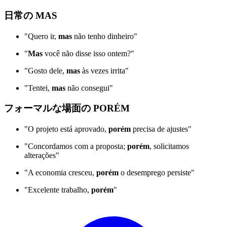
日常の MAS
"Quero ir,
mas
não tenho dinheiro"
"
Mas
você não disse isso ontem?"
"Gosto dele,
mas
às vezes irrita"
"Tentei,
mas
não consegui"
フォーマルな場面の PORÉM
"O projeto está aprovado,
porém
precisa de ajustes"
"Concordamos com a proposta;
porém
, solicitamos
alterações"
"A economia cresceu,
porém
o desemprego persiste"
"Excelente trabalho,
porém
"