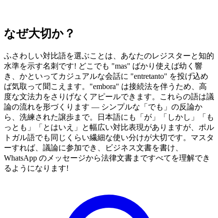
なぜ大切か？
ふさわしい対比語を選ぶことは、あなたのレジスターと知的
水準を示す名刺です! どこでも "mas" ばかり使えば幼く響
き、かといってカジュアルな会話に "entretanto" を投げ込め
ば気取って聞こえます。"embora" は接続法を伴うため、高
度な文法力をさりげなくアピールできます。これらの語は議
論の流れを形づくります — シンプルな「でも」の反論か
ら、洗練された譲歩まで。日本語にも「が」「しかし」「も
っとも」「とはいえ」と幅広い対比表現がありますが、ポル
トガル語でも同じくらい繊細な使い分けが大切です。マスタ
ーすれば、議論に参加でき、ビジネス文書を書け、
WhatsApp のメッセージから法律文書まですべてを理解でき
るようになります!