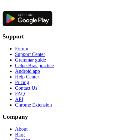
Support
Forum
Support Center
Grammar guide
Celpe-Bras practice
Android app
Help Center
Pricing
Contact Us
FAQ
API
Chrome Extension
Company
About
Blog