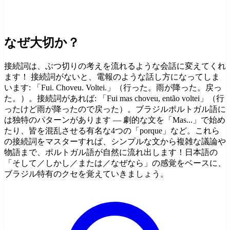
なぜ大切か？
接続詞は、ぶつ切りの考えを流れるような会話に変えてくれ
ます！ 接続詞がないと、電報のような話し方になってしま
います: 「Fui. Choveu. Voltei.」（行った。雨が降った。戻っ
た。）。接続詞があれば: 「Fui mas choveu, então voltei」（行
ったけど雨が降ったので戻った）。ブラジルポルトガル語に
は独特のパターンがあります — 劇的な文を「Mas...」で始め
たり、皆を混乱させる有名な4つの「porque」など。これら
の接続詞をマスターすれば、シンプルな文から複雑な議論や
物語まで、ポルトガル語が自然に流れ出します！日本語の
「そして／しかし／または／なぜなら」の感覚をベースに、
ブラジル特有のクセを覚えていきましょう。