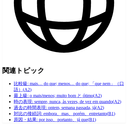
関連トピック
比較級: mais… do que; menos… do que; 「que nem」（口
語）
(
A2
)
最上級: o mais/menos; muito bom と ótimo
(
A2
)
時の表現: sempre, nunca, às vezes, de vez em quando
(
A2
)
過去の時間表現: ontem, semana passada, já
(
A2
)
対比の接続詞: embora、mas、porém、entretanto
(
B1
)
原因・結果: por isso、portanto、já que
(
B1
)