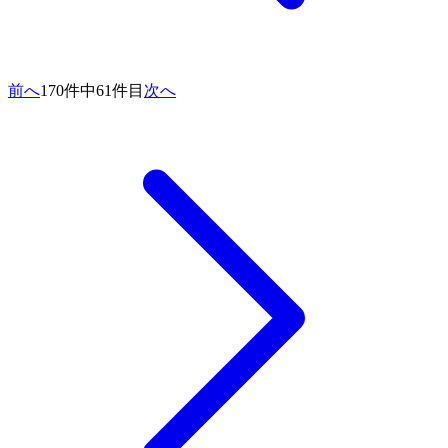
前へ
170件中61件目
次へ