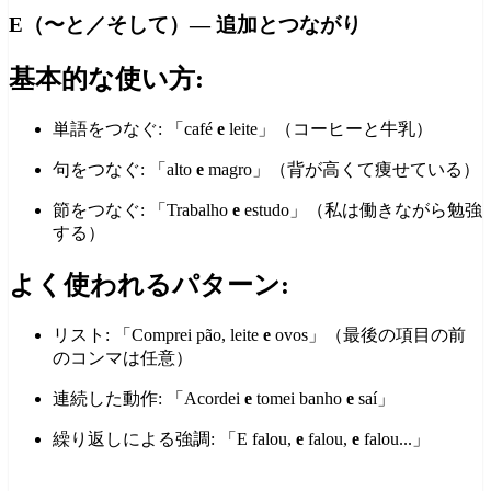
E（〜と／そして）— 追加とつながり
基本的な使い方:
単語をつなぐ: 「café
e
leite」（コーヒーと牛乳）
句をつなぐ: 「alto
e
magro」（背が高くて痩せている）
節をつなぐ: 「Trabalho
e
estudo」（私は働きながら勉強
する）
よく使われるパターン:
リスト: 「Comprei pão, leite
e
ovos」（最後の項目の前
のコンマは任意）
連続した動作: 「Acordei
e
tomei banho
e
saí」
繰り返しによる強調: 「E falou,
e
falou,
e
falou...」