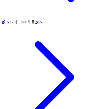
前へ
170件中88件目
次へ