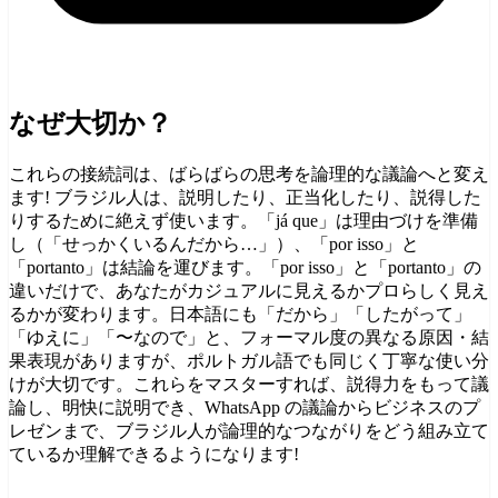
なぜ大切か？
これらの接続詞は、ばらばらの思考を論理的な議論へと変え
ます! ブラジル人は、説明したり、正当化したり、説得した
りするために絶えず使います。「já que」は理由づけを準備
し（「せっかくいるんだから…」）、「por isso」と
「portanto」は結論を運びます。「por isso」と「portanto」の
違いだけで、あなたがカジュアルに見えるかプロらしく見え
るかが変わります。日本語にも「だから」「したがって」
「ゆえに」「〜なので」と、フォーマル度の異なる原因・結
果表現がありますが、ポルトガル語でも同じく丁寧な使い分
けが大切です。これらをマスターすれば、説得力をもって議
論し、明快に説明でき、WhatsApp の議論からビジネスのプ
レゼンまで、ブラジル人が論理的なつながりをどう組み立て
ているか理解できるようになります!