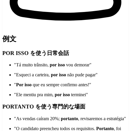
例文
POR ISSO を使う日常会話
"Tá muito trânsito,
por isso
vou demorar"
"Esqueci a carteira,
por isso
não pude pagar"
"
Por isso
que eu sempre confirmo antes!"
"Ele mentiu pra mim,
por isso
terminei"
PORTANTO を使う専門的な場面
"As vendas caíram 20%;
portanto
, revisaremos a estratégia"
"O candidato preencheu todos os requisitos.
Portanto
, foi