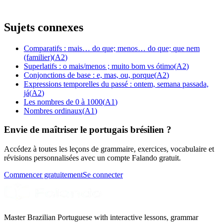
Sujets connexes
Comparatifs : mais… do que; menos… do que; que nem
(familier)
(
A2
)
Superlatifs : o mais/menos ; muito bom vs ótimo
(
A2
)
Conjonctions de base : e, mas, ou, porque
(
A2
)
Expressions temporelles du passé : ontem, semana passada,
já
(
A2
)
Les nombres de 0 à 1000
(
A1
)
Nombres ordinaux
(
A1
)
Envie de maîtriser le portugais brésilien ?
Accédez à toutes les leçons de grammaire, exercices, vocabulaire et
révisions personnalisées avec un compte Falando gratuit.
Commencer gratuitement
Se connecter
Master Brazilian Portuguese with interactive lessons, grammar