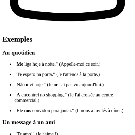
Exemples
Au quotidien
"
Me
liga hoje à noite." (Appelle-moi ce soir.)
"
Te
espero na porta." (Je t'attends à la porte.)
"Não
o
vi hoje." (Je ne l'ai pas vu aujourd'hui.)
"
A
encontrei no shopping." (Je l'ai croisée au centre
commercial.)
"Ele
nos
convidou para jantar." (Il nous a invités à dîner.)
Un message à un ami
"
Te
amo!" (Je t'aime !)