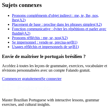
Sujets connexes
Pronoms compléments d'objet indirect : me, te, lhe, nos,
lhes
(
A2
)
Placement de base : proclise dans les phrases simples
(
A2
)
Fonction communicative : éviter les répétitions et parler avec
fluidité
(
A2
)
Pronoms réfléchis : me, se, nos
(
A2
)
Se impersonnel : vende-se, precisa-se
(
B1
)
Usages réfléchis et impersonnels de se
(
B1
)
Envie de maîtriser le portugais brésilien ?
Accédez à toutes les leçons de grammaire, exercices, vocabulaire et
révisions personnalisées avec un compte Falando gratuit.
Commencer gratuitement
Se connecter
Master Brazilian Portuguese with interactive lessons, grammar
exercises, and cultural insights.