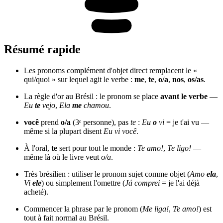
Résumé rapide
Les pronoms complément d'objet direct remplacent le «
qui/quoi » sur lequel agit le verbe :
me
,
te
,
o/a
,
nos
,
os/as
.
La règle d'or au Brésil : le pronom se place
avant le verbe
—
Eu
te
vejo
,
Ela
me
chamou
.
você
prend
o/a
(3ᵉ personne), pas
te
:
Eu
o
vi
= je t'ai vu —
même si la plupart disent
Eu vi você
.
À l'oral,
te
sert pour tout le monde :
Te amo!
,
Te ligo!
—
même là où le livre veut
o/a
.
Très brésilien : utiliser le pronom sujet comme objet (
Amo
ela
,
Vi
ele
) ou simplement l'omettre (
Já comprei
= je l'ai déjà
acheté).
Commencer la phrase par le pronom (
Me liga!
,
Te amo!
) est
tout à fait normal au Brésil.