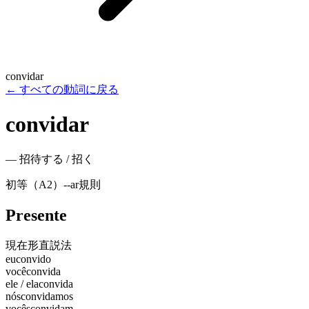
convidar
←
すべての動詞に戻る
convidar
—
招待する / 招く
初等（A2）
-
-ar
規則
Presente
現在形
直説法
eu
convido
você
convida
ele / ela
convida
nós
convidamos
vocês
convidam