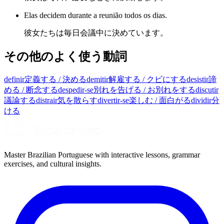
Elas decidem durante a reunião todos os dias.
彼女たちは毎日会議中に決めています。
その他のよく使う動詞
definir
定義する / 決める
demitir
解雇する / クビにする
desistir
諦
める / 断念する
despedir-se
別れを告げる / お別れをする
discutir
議論する
distrair
気を散らす
divertir-se
楽しむ / 面白がる
dividir
分
ける
Master Brazilian Portuguese with interactive lessons, grammar
exercises, and cultural insights.