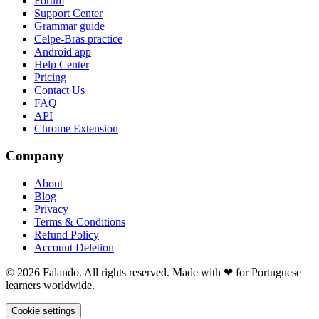
Forum
Support Center
Grammar guide
Celpe-Bras practice
Android app
Help Center
Pricing
Contact Us
FAQ
API
Chrome Extension
Company
About
Blog
Privacy
Terms & Conditions
Refund Policy
Account Deletion
© 2026 Falando. All rights reserved. Made with ❤ for Portuguese
learners worldwide.
Cookie settings