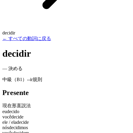
decidir
←
すべての動詞に戻る
decidir
—
決める
中級（B1）
-
-ir
規則
Presente
現在形
直説法
eu
decido
você
decide
ele / ela
decide
nós
decidimos
vocês
decidem