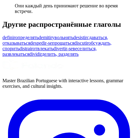
Они каждый день принимают решение во время
встречи.
Другие распространённые глаголы
definir
определять
demitir
увольнять
desistir
сдаваться,
отказываться
despedir-se
прощаться
discutir
обсуждать,
спорить
distrair
отвлекать
divertir-se
веселиться,
развлекаться
dividir
делить, разделять
Master Brazilian Portuguese with interactive lessons, grammar
exercises, and cultural insights.