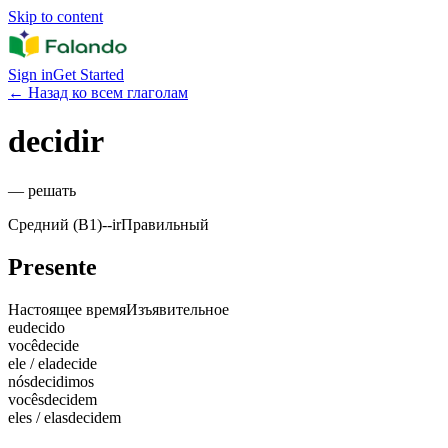
Skip to content
Sign in
Get Started
←
Назад ко всем глаголам
decidir
—
решать
Средний (B1)
-
-ir
Правильный
Presente
Настоящее время
Изъявительное
eu
decido
você
decide
ele / ela
decide
nós
decidimos
vocês
decidem
eles / elas
decidem