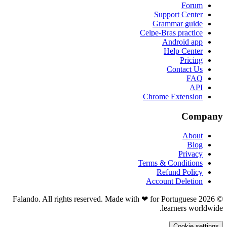
Forum
Support Center
Grammar guide
Celpe-Bras practice
Android app
Help Center
Pricing
Contact Us
FAQ
API
Chrome Extension
Company
About
Blog
Privacy
Terms & Conditions
Refund Policy
Account Deletion
© 2026 Falando. All rights reserved. Made with ❤ for Portuguese
learners worldwide.
Cookie settings