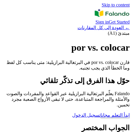
Skip to content
Sign in
Get Started
←
العودة إلى كل المقارنات
مبتدئ (A1)
por vs. colocar
قارن por vs. colocar في البرتغالية البرازيلية: متى يناسب كل لفظ
وما الخطأ الذي يجب تجنبه.
حوّل هذا الفرق إلى تذكّر تلقائي
Falando يعلّم البرتغالية البرازيلية عبر القواعد والمفردات والصوت
والأمثلة والمراجعة المتباعدة، حتى لا تبقى الأزواج الصعبة مجرد
تخمين.
ابدأ التعلم مجانا
تسجيل الدخول
الجواب المختصر