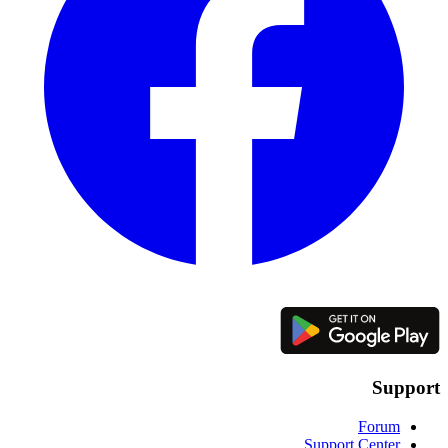
Support
Forum
Support Center