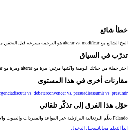
خطأ شائع
الفخ الشائع مع alterar vs. modificar هو الترجمة بسرعة قبل التحقق من وظيفة كل كلمة برتغالية.
تدرّب في السياق
اختر جملة من حياتك اليومية واكتبها مرتين: مرة مع alterar ومرة مع modificar. إذا بدا الخياران ممكنين، فسمّ التحول في المعنى.
مقارنات أخرى في هذا المستوى
rgencia
discutir vs. debater
convencer vs. persuadir
assumir vs. presumir
حوّل هذا الفرق إلى تذكّر تلقائي
Falando يعلّم البرتغالية البرازيلية عبر القواعد والمفردات والصوت والأمثلة والمراجعة المتباعدة، حتى لا تبقى الأزواج الصعبة مجرد تخمين.
ابدأ التعلم مجانا
تسجيل الدخول