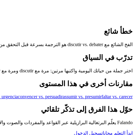
خطأ شائع
الفخ الشائع مع discutir vs. debater هو الترجمة بسرعة قبل التحقق من وظيفة كل كلمة برتغالية.
تدرّب في السياق
اختر جملة من حياتك اليومية واكتبها مرتين: مرة مع discutir ومرة مع debater. إذا بدا الخياران ممكنين، فسمّ التحول في المعنى.
مقارنات أخرى في هذا المستوى
 urgencia
convencer vs. persuadir
assumir vs. presumir
faltar vs. carecer
حوّل هذا الفرق إلى تذكّر تلقائي
Falando يعلّم البرتغالية البرازيلية عبر القواعد والمفردات والصوت والأمثلة والمراجعة المتباعدة، حتى لا تبقى الأزواج الصعبة مجرد تخمين.
ابدأ التعلم مجانا
تسجيل الدخول