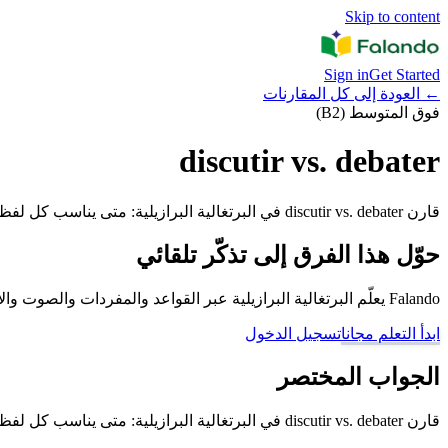
Skip to content
Sign in
Get Started
←
العودة إلى كل المقارنات
فوق المتوسط (B2)
discutir vs. debater
قارن discutir vs. debater في البرتغالية البرازيلية: متى يناسب كل لفظ وما الخطأ الذي يجب تجنبه.
حوّل هذا الفرق إلى تذكّر تلقائي
Falando يعلّم البرتغالية البرازيلية عبر القواعد والمفردات والصوت والأمثلة والمراجعة المتباعدة، حتى لا تبقى الأزواج الصعبة مجرد تخمين.
ابدأ التعلم مجانا
تسجيل الدخول
الجواب المختصر
قارن discutir vs. debater في البرتغالية البرازيلية: متى يناسب كل لفظ وما الخطأ الذي يجب تجنبه.