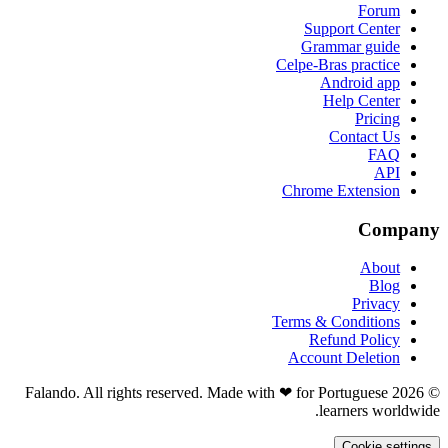
Forum
Support Center
Grammar guide
Celpe-Bras practice
Android app
Help Center
Pricing
Contact Us
FAQ
API
Chrome Extension
Company
About
Blog
Privacy
Terms & Conditions
Refund Policy
Account Deletion
© 2026 Falando. All rights reserved. Made with ❤ for Portuguese
learners worldwide.
Cookie settings