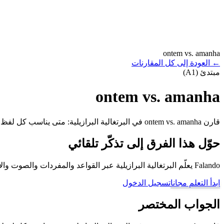
ontem vs. amanha
←
العودة إلى كل المقارنات
مبتدئ (A1)
ontem vs. amanha
قارن ontem vs. amanha في البرتغالية البرازيلية: متى يناسب كل لفظ وما الخطأ الذي يجب تجنبه.
حوّل هذا الفرق إلى تذكّر تلقائي
Falando يعلّم البرتغالية البرازيلية عبر القواعد والمفردات والصوت والأمثلة والمراجعة المتباعدة، حتى لا تبقى الأزواج الصعبة مجرد تخمين.
ابدأ التعلم مجانا
تسجيل الدخول
الجواب المختصر