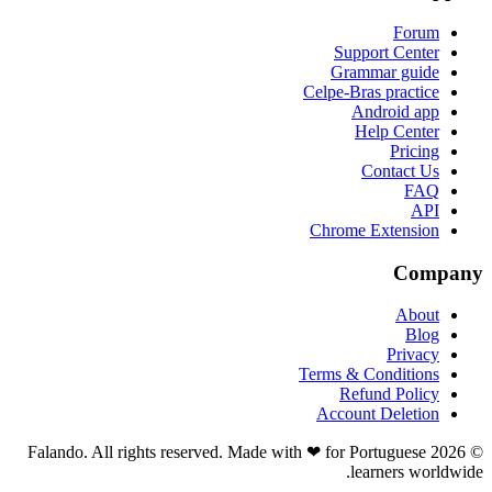
Forum
Support Center
Grammar guide
Celpe-Bras practice
Android app
Help Center
Pricing
Contact Us
FAQ
API
Chrome Extension
Company
About
Blog
Privacy
Terms & Conditions
Refund Policy
Account Deletion
© 2026 Falando. All rights reserved. Made with ❤ for Portuguese
learners worldwide.